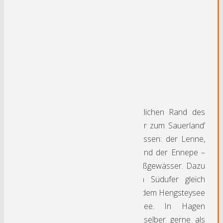
Hagen
H
agen liegt am südöstlichen Rand des
Ruhrgebietes. Das ‚Tor zum Sauerland’
liegt an gleich vier Flüssen: der Lenne,
der Ruhr, der Volme und der Ennepe –
insgesamt 398 km Fließgewässer. Dazu
kommt die Lage am Südufer gleich
zweier Ruhrstauseen: dem Hengsteysee
und dem Harkortsee. In Hagen
bezeichnet man sich selber gerne als