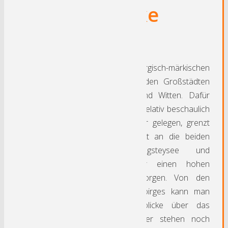
Herdecke
H
erdecke liegt im bergisch-märkischen
Hügelland zwischen den Großstädten
Dortmund, Hagen und Witten. Dafür
geht es in Herdecke relativ beschaulich
zu. Nördlich der Ruhr gelegen, grenzt
das Stadtgebiet direkt an die beiden
Ruhrstauseen Hengsteysee und
Harkortsee, die für einen hohen
Naherholungswert sorgen. Von den
Höhen des Ardeygebirges kann man
überwältigende Weitblicke über das
Ruhrtal genießen. Hier stehen noch