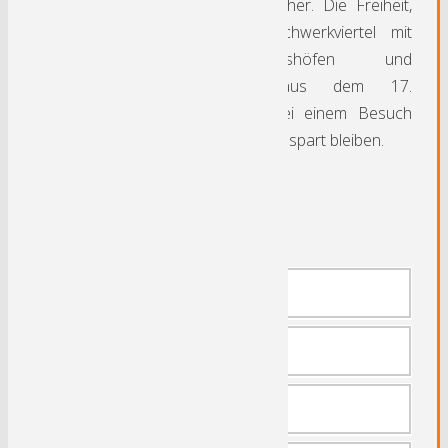
Bönnhoff und Vorsteher. Die Freiheit,
ein verwinkeltes Fachwerkviertel mit
alten Burgmannshöfen und
Fachwerkhäusern aus dem 17.
Jahrhundert, sollte bei einem Besuch
von Wetter nicht ausgespart bleiben.
Sehenswertes:
Burgruine Wetter
Freiheit
Kraftwerk Harkort