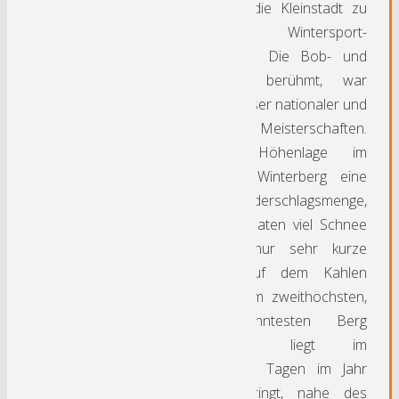
inzwischen hat sich die Kleinstadt zu
einer touristischen Wintersport-
Metropole entwickelt. Die Bob- und
Rennrodelbahn ist berühmt, war
Austragungsort zahlloser nationaler und
internationaler Meisterschaften.
Aufgrund seiner Höhenlage im
Rothaargebirge hat Winterberg eine
besonders hohe Niederschlagsmenge,
die in den Wintermonaten viel Schnee
bringt sowie eine nur sehr kurze
Vegetationsphase. Auf dem Kahlen
Asten, dem mit 842 m zweithöchsten,
aber wohl bekanntesten Berg
Nordrhein-Westfalens liegt im
Durchschnitt an 120 Tagen im Jahr
Schnee. Hier entspringt, nahe des