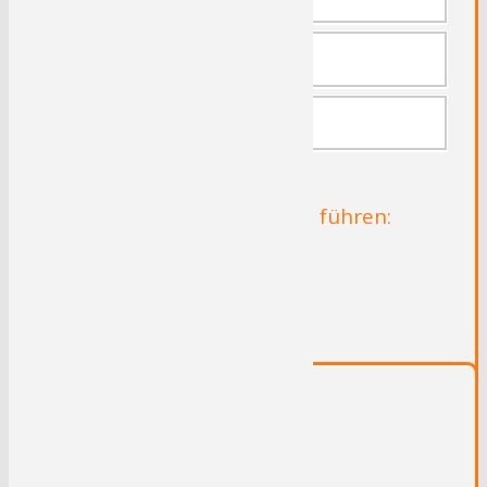
Freiherr-vom-Stein-Turm
Kaiser-Friedrich-Turm
Radrouten die durch Hagen führen:
Lenneroute
Kaiser-Route Aachen-Paderborn
RuhrtalRadweg