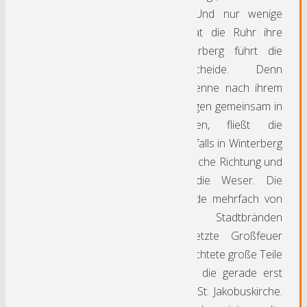
Gipfels, die Lenne. Und nur wenige
Kilometer entfernt hat die Ruhr ihre
Quelle. Durch Winterberg führt die
Rhein-Weser-Wasserscheide. Denn
während Ruhr und Lenne nach ihrem
Zusammenfluss in Hagen gemeinsam in
den Rhein münden, fließt die
‚Namenlose’, die ebenfalls in Winterberg
entspringt, in nord-östliche Richtung und
mündet später in die Weser. Die
Kleinstadt selber wurde mehrfach von
verheerenden Stadtbränden
heimgesucht. Das letzte Großfeuer
wütete 1791 und vernichtete große Teile
der Innenstadt sowie die gerade erst
wieder fertig gestellte St. Jakobuskirche.