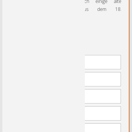
Trotzdem sind noch einige alte
Fachwerkhäuser aus dem 18.
Jahrhundert erhalten.
Sehenswertes:
Lenne-Quelle
Ruhr-Quelle
St. Georgs-Schanze
Bob- und Rennrodelbahn
Sommerrodelbahn