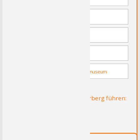
Panorama-Erlebnis-Brücke
St. Jakobus-Kirche
Kahler Asten und Astenturm
Westdeutsches Wintersportmuseum
Radrouten die durch Winterberg führen:
Lenneroute
RuhrtalRadweg