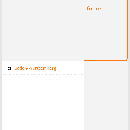
Radrouten die durch Wetter führen:
Lenneroute
Kaiser-Route Aachen-Paderborn
RuhrtalRadweg
Rundkurs Ruhrgebiet
Baden-Württemberg
Radfernwege