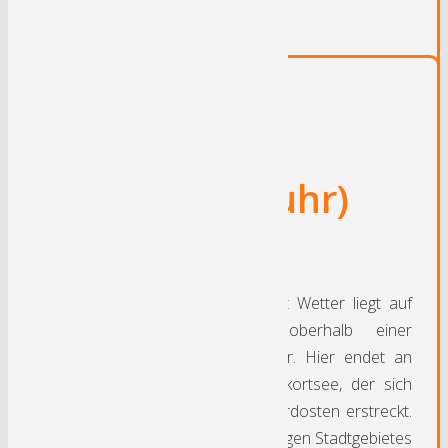
Rundkurs Ruhrgebiet
Wetter (Ruhr)
D
as Zentrum der Stadt Wetter liegt auf
einem Höhenzug oberhalb einer
Flussschleife der Ruhr. Hier endet an
einem Wehr der Harkortsee, der sich
weiter in Richtung Nordosten erstreckt.
Der Großteil des heutigen Stadtgebietes