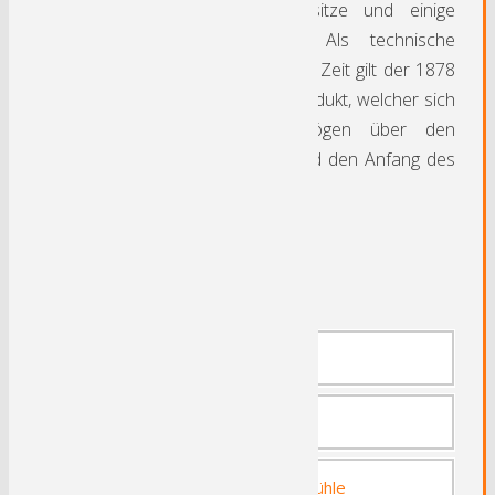
mehrere alte Adelssitze und einige
sehenswerte Villen. Als technische
Meisterleistung seiner Zeit gilt der 1878
fertig gestellte Ruhrviadukt, welcher sich
mit 12 riesigen Bögen über den
Flusslauf erstreckt und den Anfang des
Harkortsees markiert.
Sehenswertes:
Ruhrviadukt Herdecke
Heizkraftwerk Cuno
Laufwasserkraftwerk Stiftsmühle