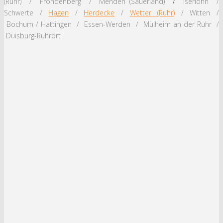
(Ruhr) / Fröndenberg / Menden (Sauerland)
/
Iserlohn /
Schwerte /
Hagen
/
Herdecke
/
Wetter (Ruhr)
/ Witten /
Bochum / Hattingen / Essen-Werden / Mülheim an der Ruhr /
Duisburg-Ruhrort
DOWNLOADS:
Alle Download Optionen
Gesamtpaket (gpx)