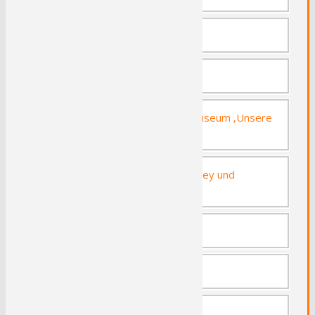
Schloss Hohenlimburg
Wasserschloss Werdringen
Haus Stennert mit Brandt-Museum ‚Unsere
kleine Zwiebackwelt’
Laufwasserkraftwerk Hengstey und
Hengsteysee
Wasserwerk Hengstey
Bismarckturm
Eugen-Richter-Turm