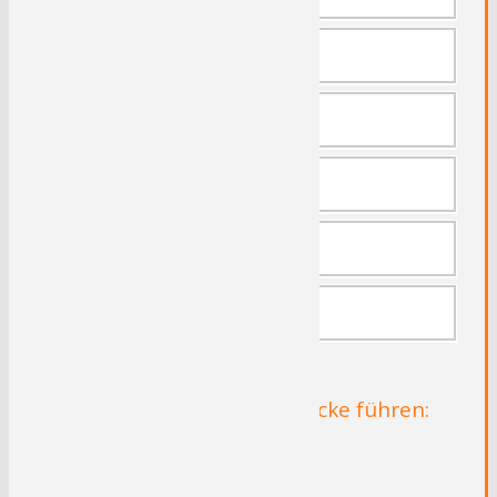
Haus Schede
Haus Mallinckrodt
Haus Ende
Haus Kallenberg
Koepchenwerk
Radrouten die durch Herdecke führen:
Lenneroute
RuhrtalRadweg