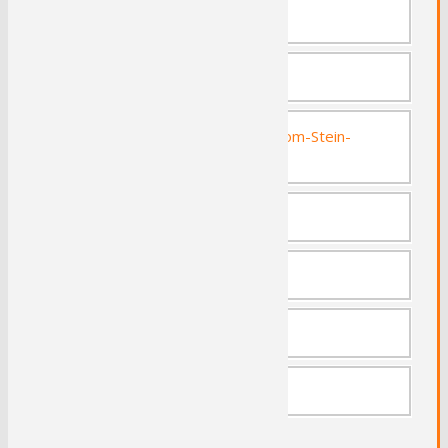
Villa Bönnhoff
Villa Vorsteher
Altes Rathaus und Freiherr-vom-Stein-
Denkmal
Harkortsee
Haus Hove
Harkortturm
Ruine Vollmarstein