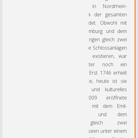
‚grünste Großstadt in Nordrhein-
Westfalen’, denn 42% der gesamten
Stadtfläche ist bewaldet. Obwohl mit
dem Schloss Hohenlimburg und dem
Wasserschloss Werdringen gleich zwei
bedeutende historische Schlossanlagen
auf dem Stadtgebiet existieren, war
Hagen im Mittelalter noch ein
unbedeutendes Dorf. Erst 1746 erhielt
Hagen die Stadtrechte, heute ist sie
kreisfreie Großstadt und kulturelles
Zentrum. Das 2009 eröffnete
Kunstquartier vereint mit dem Emil-
Schumacher-Museum und dem
Osthausmuseum gleich zwei
hochkarätige Kunstmuseen unter einem