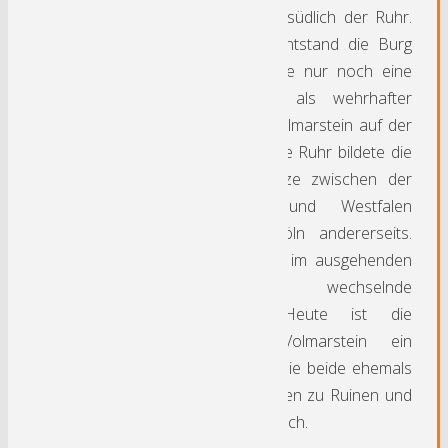
erstreckt sich jedoch südlich der Ruhr.
Im 13. Jahrhundert entstand die Burg
Wetter, von der heute nur noch eine
Ruine erhalten ist, als wehrhafter
Gegenpol zur Burg Volmarstein auf der
anderen Ruhrseite. Die Ruhr bildete die
natürliche Staatsgrenze zwischen der
Grafschaft Mark und Westfalen
einerseits und Kurköln andererseits.
Viele Fehden sorgten im ausgehenden
Mittelalter für wechselnde
Machtverhältnisse. Heute ist die
ehemalige Stadt Volmarstein ein
Stadtteil von Wetter. Die beide ehemals
stolzen Burgen verfielen zu Ruinen und
sind heute frei zugänglich.