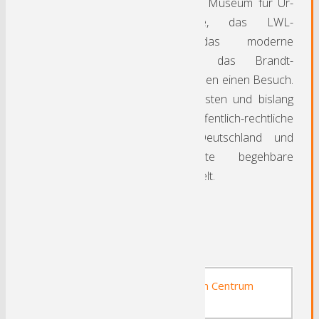
Dach. Aber auch das Museum für Ur-
und Frühgeschichte, das LWL-
Freilichtmuseum, das moderne
Stadtmuseum und das Brandt-
Zwiebackmuseum lohnen einen Besuch.
Hagen ist Sitz der ersten und bislang
einzigen öffentlich-rechtliche
Fernuniversität in Deutschland und
besitzt das erste begehbare
Planetenmodell der Welt.
Sehenswertes:
Stadtmuseum im Historischen Centrum
Hagen