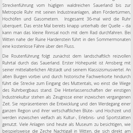
Streckenführung vom hügligen waldreichen Sauerland bis zur
Metropole Ruhr mit seinen Industrieanlagen, alten Fördertürmen,
Hochöfen und Gasometern. Insgesamt 36-mal wird die Ruhr
überquert. Das erste Mal bereits knapp unterhalb der Quelle – da
kann man das kleine Rinnsal noch mit dem Rad durchfahren. Bei
Witten nahe der Ruine Hardenstein führt in den Sommermonaten
eine kostenlose Fähre über den Fluss.
Die Routenführung folgt zunächst dem landschaftlich reizvollen
Ruhrtal durch das Sauerland. Erster Höhepunkt ist Arnsberg mit
seiner mittelalterlichen Altstadt und seinem Klassizismusviertel. An
alten Burgen vorbei und durch historische Fachwerkorte hindurch
führt die Strecke zum Eingang des Muttentals, wo einst die Wiege
des Ruhrbergbaus stand. Die Hinterlassenschaften der einstigen
Industriekultur stehen als Zeugnisse einer inzwischen vergangenen
Zeit. Sie repräsentieren die Entwicklung und den Werdegang einer
ganzen Region und ihrer wirtschaftlichen Blüte- und Hochzeit und
werden inzwischen vielfach als Kultur-, Erlebnis- und Sportstätten
genutzt. Viele Anlagen sind heute als Museum zu besichtigen, wie
beispielsweise die Zeche Nachtigall in Witten, die sich direkt am