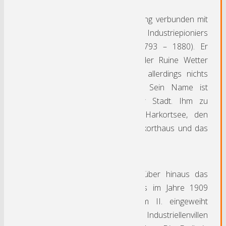
Die Stadt Wetter ist eng verbunden mit
dem Namen des Industriepioniers
Friedrirch Harkort (1793 – 1880). Er
errichtete innerhalb der Ruine Wetter
eine Fabrik, von der allerdings nichts
mehr erhalten blieb. Sein Name ist
allgegenwärtig in der Stadt. Ihm zu
Ehren gibt es den Harkortsee, den
Harkortturm, das Harkorthaus und das
Kraftwerk Harkort.
Sehenswert sind darüber hinaus das
alte Rathaus, welches im Jahre 1909
durch Kaiser Wilhelm II. eingeweiht
wurde sowie die Industriellenvillen