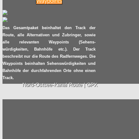
Waypoints
Jens Voigt peilt den
Stundenweltrekord an
Das Gesamtpaket beinhaltet den Track der
Radpilot.de
von
|
Views
97
Route, alle Alternativen und Zubringer, sowie
28.08
2014
alle relevanten Waypoints (Sehens-
würdigkeiten, Bahnhöfe etc.). Der Track
Same Roads
beschreibt nur die Route des Radfernweges. Die
Waypoints beinhalten Sehenswürdigkeiten und
Radpilot.de
von
|
Views
48
Bahnhöfe der durchfahrenden Orte ohne einen
27.08
2014
Track.
Nord-Ostsee-Kanal Route | GPX
Verkehrsregeln – leicht gemacht
Radpilot.de
von
|
Views
213
20.08
2014
Ein großer Radrennfahrer beendet
seine Karriere: Jens Voigt