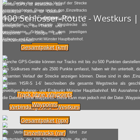
ExtraSchicht
diese Geräte den gesamten Verlauf der Strecke
Format (GPX) ist inzwischen das
anzeigen können. Diese sind in den ‚Einzeltracks
geläufigste Format für Outdoor-
100 Schlösser-Route - Westkurs
Radpilot
von
|
Views
26
rar‘ verpackt. Die Dateien ‚HSR-N 1-7‘
Geräte. Das KML-Format
02.06
2016
beschreiben die gesamte Wegstrecke als
ermöglicht es, die Tracks und
geschlossene Schleife mit dem jeweiligen
Waypoints auf Google Earth
Fahrradsommer der Industriekultur
Anfangs- und Endpunkt Münster Hauptbahnhof.
nachzuvollziehen.
Waypoints
Gesamtpaket (kml)
Radpilot
von
|
Views
101
01.06
2016
Manche GPS-Geräte können nur Tracks mit bis zu 500 Punkten darstellen.
des Südkurses mehr als 2500 Punkte umfasst, haben wir ihn unterteilt, d
Rundkurs durch die Region
gesamten Verlauf der Strecke anzeigen können. Diese sind in den ‚Einze
Niederrhein: die NRW-Radtour 2016
Dateien ‘HSR-S 1-6’ beschreiben die gesamte Wegstrecke als gesch
jeweiligen Anfangs- und Endpunkt Münster Hauptbahnhof. Mit Ausnahme 
Track ohne Waypoints
Radpilot
von
|
Views
227
die Dateien keine Waypoints. Diese kann man jedoch mit der Datei ‚Waypoi
31.05
2016
Waypoints
Verbindung Nord - Westkurs
Die Fahrradbranche boomt
Abstecher Bentlage
Gesamtpaket (gpx)
Radpilot
von
|
Views
29
Die ‚Verbindung Nord-Westkurs‘ führt zur
Einzeltracks (rar)
30.05
2016
Westschleife der 100 Schlösser Route, die als