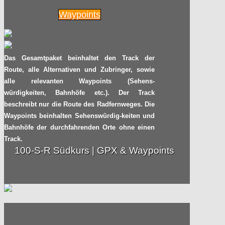
02.06
2015
Waypoints
Auch große Radler können über
Kleinigkeiten fallen
Das Gesamtpaket beinhaltet den Track der
Radpilot
von
|
Views
38
Route, alle Alternativen und Zubringer, sowie
09.03
2015
alle relevanten Waypoints (Sehens-
würdigkeiten, Bahnhöfe etc.). Der Track
TV-TIPP: Der gesamte
beschreibt nur die Route des Radfernweges. Die
Nordseeküstenradweg auf arte
Waypoints beinhalten Sehenswürdig-keiten und
Bahnhöfe der durchfahrenden Orte ohne einen
Radpilot.de
von
|
Views
77
Track.
08.03
2015
100-S-R Südkurs | GPX & Waypoints
Neue Top 10 der Radfernwege
Radpilot.de
von
|
Views
106
03.03
2015
Über Berge und durch Flusstäler: Der