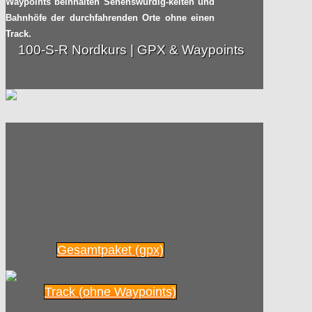
Waypoints beinhalten Sehenswürdig-keiten und
Radpilot
von
|
Views
95
Bahnhöfe der durchfahrenden Orte ohne einen
30.12
2014
Track.
100-S-R Nordkurs | GPX & Waypoints
Dezemberradeln am Kanal
Radpilot
von
|
Views
45
19.12
2014
Clevere Alternative für den
Radfahrer-Helm
Radpilot
von
|
Views
217
13.11
2014
Konflikt unter Radlern:
Gesamtpaket (gpx)
Waldschlösschen-brücke in Dresden
Radpilot.de
von
|
Views
164
Track (ohne Waypoints)
13.11
2014