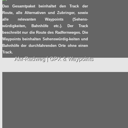
TV Tipp: Auf dem Saale-Radweg
Das Gesamtpaket beinhaltet den Track der
zwischen Nienburg und Barby
Route, alle Alternativen und Zubringer, sowie
alle relevanten Waypoints (Sehens-
Radpilot
von
|
Views
93
würdigkeiten, Bahnhöfe etc.). Der Track
19.05
2017
beschreibt nur die Route des Radfernweges. Die
Waypoints beinhalten Sehenswürdig-keiten und
Zebrastreifen: Müssen Radfahrer
Bahnhöfe der durchfahrenden Orte ohne einen
absteigen?
Track.
Ahr-Radweg | GPX & Waypoints
Radpilot
von
|
Views
1397
11.05
2017
Navigation auf der
NiederRheinroute mit GPS
Radpilot
von
|
Views
686
05.04
2017
Top 10 der beliebtesten
Radfernwege in Deutschland