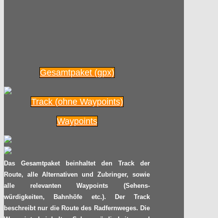
Rhön-Radweg in Bildern
Radpilot.de
von
|
Views
34
23.02
2015
Ergebnisse des ADFC-Fahrradklima-
Gesamtpaket (gpx)
Tests 2014 veröffentlicht
Radpilot
von
|
Views
35
Track (ohne Waypoints)
29.01
2015
Waypoints
Dreikönigstag auf Mallorca
Radpilot
von
|
Views
71
Das Gesamtpaket beinhaltet den Track der
30.12
2014
Route, alle Alternativen und Zubringer, sowie
alle relevanten Waypoints (Sehens-
Auf den Spuren Theodor Fontanes:
würdigkeiten, Bahnhöfe etc.). Der Track
Der Havelland-Radweg
beschreibt nur die Route des Radfernweges. Die