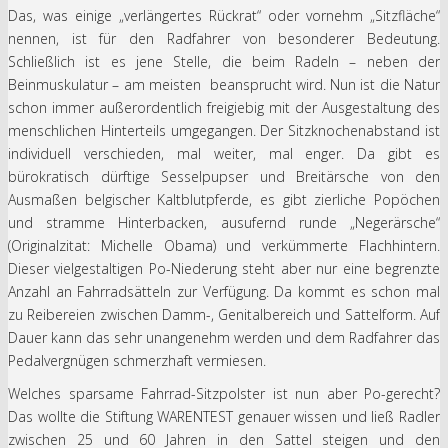
Das, was einige „verlängertes Rückrat“ oder vornehm „Sitzfläche“
nennen, ist für den Radfahrer von besonderer Bedeutung.
Schließlich ist es jene Stelle, die beim Radeln – neben der
Beinmuskulatur – am meisten beansprucht wird. Nun ist die Natur
schon immer außerordentlich freigiebig mit der Ausgestaltung des
menschlichen Hinterteils umgegangen. Der Sitzknochenabstand ist
individuell verschieden, mal weiter, mal enger. Da gibt es
bürokratisch dürftige Sesselpupser und Breitärsche von den
Ausmaßen belgischer Kaltblutpferde, es gibt zierliche Popöchen
und stramme Hinterbacken, ausufernd runde „Negerärsche“
(Originalzitat: Michelle Obama) und verkümmerte Flachhintern.
Dieser vielgestaltigen Po-Niederung steht aber nur eine begrenzte
Anzahl an Fahrradsätteln zur Verfügung. Da kommt es schon mal
zu Reibereien zwischen Damm-, Genitalbereich und Sattelform. Auf
Dauer kann das sehr unangenehm werden und dem Radfahrer das
Pedalvergnügen schmerzhaft vermiesen.
Welches sparsame Fahrrad-Sitzpolster ist nun aber Po-gerecht?
Das wollte die Stiftung WARENTEST genauer wissen und ließ Radler
zwischen 25 und 60 Jahren in den Sattel steigen und den