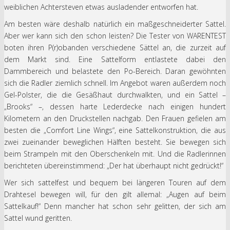
weiblichen Achtersteven etwas ausladender entworfen hat.
Am besten wäre deshalb natürlich ein maßgeschneiderter Sattel.
Aber wer kann sich den schon leisten? Die Tester von WARENTEST
boten ihren P(r)obanden verschiedene Sättel an, die zurzeit auf
dem Markt sind. Eine Sattelform entlastete dabei den
Dammbereich und belastete den Po-Bereich. Daran gewöhnten
sich die Radler ziemlich schnell. Im Angebot waren außerdem noch
Gel-Polster, die die Gesäßhaut durchwalkten, und ein Sattel –
„Brooks“ –, dessen harte Lederdecke nach einigen hundert
Kilometern an den Druckstellen nachgab. Den Frauen gefielen am
besten die „Comfort Line Wings“, eine Sattelkonstruktion, die aus
zwei zueinander beweglichen Hälften besteht. Sie bewegen sich
beim Strampeln mit den Oberschenkeln mit. Und die Radlerinnen
berichteten übereinstimmend: „Der hat überhaupt nicht gedrückt!“
Wer sich sattelfest und bequem bei längeren Touren auf dem
Drahtesel bewegen will, für den gilt allemal: „Augen auf beim
Sattelkauf!“ Denn mancher hat schon sehr gelitten, der sich am
Sattel wund geritten.