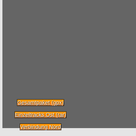
Radpilot.de
von
|
Views
675
15.08
2014
Unerklärliches Unding: Mein
Unplattbarer ist platt!
Radpilot.de
von
|
Views
25
07.08
2014
Bewegung für eine globale
Bewegung
Radpilot.de
von
|
Views
54
06.08
2014
Gesamtpaket (gpx)
Von Dresden ins
Einzeltracks Ost (rar)
Elbsandsteingebirge: eine Diashow
Verbindung Nord
Radpilot.de
von
|
Views
55