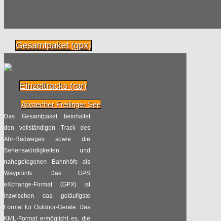
Achtung – Fahrradklau!
Radpilot
von
|
Views
804
Gesamtpaket (gpx)
07.01
2018
Änderungen für Radfahrer im neuen
Einzeltracks (rar)
Jahr
Abstecher Freilinger See
Radpilot
von
|
Views
57
Das Gesamtpaket beinhaltet
20.08
2017
den vollständigen Track des
Ahr-Radweges sowie die
Weltreise mit dem Rad
Sehenswürdigkeiten und
nahegelegenen Bahnhöfe als
Radpilot
von
|
Views
234
Waypoints. Das GPS
13.08
2017
eXchange-Format (GPX) ist
inzwischen das geläufigste
Chinesische Bikes für Schweizer
Format für Outdoor-Geräte. Das
Franken
KML-Format ermöglicht es, die