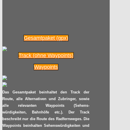
Radpilot.de
von
|
Views
34
01.11
2014
Schon wieder neuer
Stundenweltrekord!
Gesamtpaket (gpx)
Radpilot.de
von
|
Views
21
26.09
2014
Track (ohne Waypoints)
Der EmsRadweg feiert 10jährigen
Waypoints
Geburtstag
Radpilot.de
von
|
Views
81
Das Gesamtpaket beinhaltet den Track der
21.09
2014
Route, alle Alternativen und Zubringer, sowie
alle relevanten Waypoints (Sehens-
Neuer Weltrekordversuch in
würdigkeiten, Bahnhöfe etc.). Der Track
Magdeburg
beschreibt nur die Route des Radfernweges. Die
Waypoints beinhalten Sehenswürdigkeiten und
Radpilot.de
von
|
Views
28