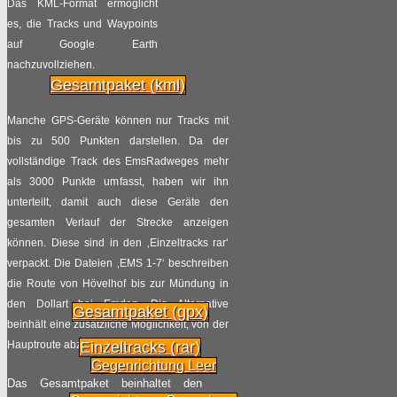
Das KML-Format ermöglicht
Politisches Hick-Hack um den RS1 in
es, die Tracks und Waypoints
Essen
auf Google Earth
nachzuvollziehen.
Radpilot
von
|
Views
219
Gesamtpaket (kml)
12.02
2017
Manche GPS-Geräte können nur Tracks mit
Im Land der Tödden
bis zu 500 Punkten darstellen. Da der
vollständige Track des EmsRadweges mehr
Radpilot
von
|
Views
133
als 3000 Punkte umfasst, haben wir ihn
14.01
2017
unterteilt, damit auch diese Geräte den
gesamten Verlauf der Strecke anzeigen
Bahn versteigert vergessene
können. Diese sind in den ‚Einzeltracks rar‘
Fahrräder
verpackt. Die Dateien ‚EMS 1-7‘ beschreiben
die Route von Hövelhof bis zur Mündung in
Radpilot
von
|
Views
6902
den Dollart bei Emden. Die Alternative
Gesamtpaket (gpx)
04.12
2016
beinhält eine zusätzliche Möglichkeit, von der
Hauptroute abzuzweigen.
Einzeltracks (rar)
Es weihnachtet viel im Fahrradventil
Gegenrichtung Leer
Das Gesamtpaket beinhaltet den