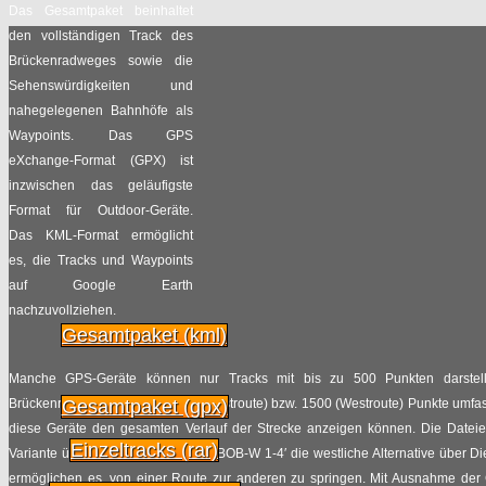
Das Gesamtpaket beinhaltet
29.07
2014
den vollständigen Track des
Gegenwind
Brückenradweges sowie die
Sehenswürdigkeiten und
Radpilot.de
nahegelegenen Bahnhöfe als
von
|
Views
80
Waypoints. Das GPS
25.07
2014
eXchange-Format (GPX) ist
Neue Verkehrspläne in Hamburg
inzwischen das geläufigste
Format für Outdoor-Geräte.
rund um die Außenalster
Das KML-Format ermöglicht
es, die Tracks und Waypoints
Radpilot.de
von
|
Views
151
auf Google Earth
23.07
2014
nachzuvollziehen.
Gesamtpaket (kml)
Der Fahrradmitnahmetarifdjungel in
DB-Nahverkehrszügen
Manche GPS-Geräte können nur Tracks mit bis zu 500 Punkten darstell
Brückenradweges mehr als 1000 (Ostroute) bzw. 1500 (Westroute) Punkte umfasst
Gesamtpaket (gpx)
Radpilot.de
von
|
Views
456
diese Geräte den gesamten Verlauf der Strecke anzeigen können. Die Dateien
21.07
2014
Einzeltracks (rar)
Variante über Vechta, die Dateien ‘BOB-W 1-4′ die westliche Alternative über 
ermöglichen es, von einer Route zur anderen zu springen. Mit Ausnahme der