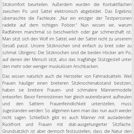
Sitzkomfort beurteilen. Außerdem wurden die Kontaktflächen
zwischen Po und Sattel elektronisch abgebildet. Das Ergebnis
überraschte die Fachleute: „Nur ein einziger der Testpersonen
radelte auf dem richtigen Polster.“ Nun wissen wir, warum
Radfahren manchmal so beschwerlich oder gar schmerzhaft ist.
Man sitzt sich den Wolf im Sattel, weil der Sattel nicht zu unserem
Gesäß passt. Unsere Sitzknochen sind einfach zu breit oder zu
schmal. Übrigens: Die Sitzknochen sind die beiden Höcker am Po,
auf denen der Mensch sitzt, also das tragfähige Stützgestell unter
den mehr oder weniger muskulösen Arschbacken.
Das wissen natürlich auch die Hersteller von Fahrradsätteln. Weil
Frauen häufiger einen breiteren Sitzknochenabstand besitzen,
haben sie breitere Frauen- und schmalere Männermodelle
entworfen. Bevor Feministinnen hier gleich wutentbrannt aufheulen
und den Sattlern Frauenfeindlichkeit unterstellen, muss
zugestanden werden: So allgemein kann man das nun auch wieder
nicht sagen. Schließlich gibt es auch Männer mit ausladender
Rückfront und Frauen mit diät-ausgehungerter Sitzfläche.
Grundsätzlich ist aber dennoch festzustellen, dass die Natur den