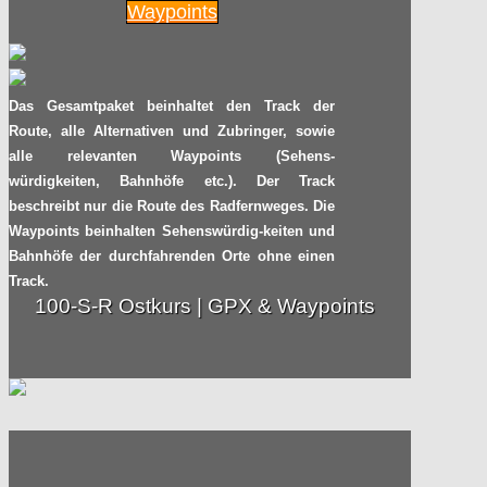
Waypoints
Pedelecs und E-Bikes: Tipps für das
Abstellen im Winter
Radpilot.de
von
|
Views
27
Das Gesamtpaket beinhaltet den Track der
13.11
2014
Route, alle Alternativen und Zubringer, sowie
alle relevanten Waypoints (Sehens-
Kurparks
würdigkeiten, Bahnhöfe etc.). Der Track
beschreibt nur die Route des Radfernweges. Die
Radpilot.de
von
|
Views
35
Waypoints beinhalten Sehenswürdig-keiten und
10.11
2014
Bahnhöfe der durchfahrenden Orte ohne einen
Track.
100-S-R Ostkurs | GPX & Waypoints
Wie ist das Fahrrad-Klima in Deiner
Stadt?
Radpilot.de
von
|
Views
62
04.11
2014
Emscherradweg