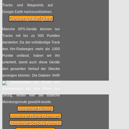
Tracks und Waypoints auf
Radpilot
von
|
Views
68
Google Earth nachzuvollziehen.
06.08
2017
Gesamtpaket (kml)
TV-Tipp: Mit dem Fahrrad ans Meer
Manche GPS-Geräte können nur
Tracks mit bis zu 500 Punkten
Radpilot
von
|
Views
177
darstellen. Da der vollständige Track
21.07
2017
des Ahr-Radweges mehr als 1000
Punkte umfasst, haben wir ihn
Die 9. NRW-Radtour läuft!
unterteilt, damit auch diese Geräte
den gesamten Verlauf der Strecke
Radpilot
von
|
Views
22
anzeigen können. Die Dateien 'AHR
14.07
2017
1-3' beschreiben die Route von
Blankenheim bis zum Rhein bei
Fahrrad-Service-Station – eine tolle
Sinzig, wobei hier die südliche
Idee
Mündungsroute gewählt wurde.
Abstecher Nürburg
Radpilot
von
|
Views
444
Abstecher Ruine Aremberg
28.06
2017
Abstecher Schloss Ahrental