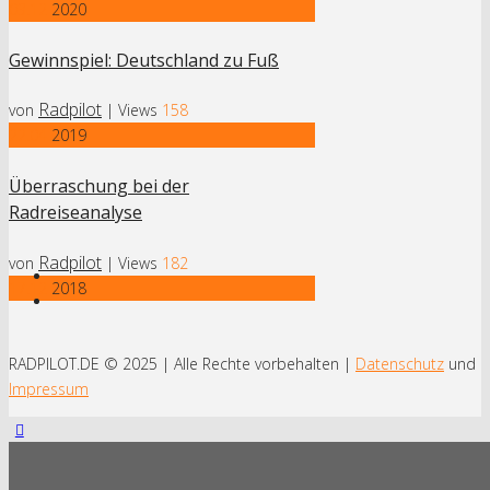
03.12
2020
Gewinnspiel: Deutschland zu Fuß
Radpilot
von
|
Views
158
22.04
2019
Überraschung bei der
Radreiseanalyse
Radpilot
von
|
Views
182
17.12
2018
Von Bonn nach Berlin – der Radweg
Deutsche Einheit
RADPILOT.DE © 2025 | Alle Rechte vorbehalten |
Datenschutz
und
Impressum
Radpilot
von
|
Views
420
16.07
2018