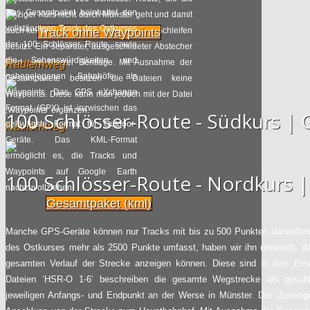
Das Gesamtpaket beinhaltet den
einziger Kurs nicht durch Münster geht und damit
vollständigen Track des Ostkurses
Radweg in Planung: Mitmachen
auch keine Verbindung zu den anderen Schleifen
Track ohne Waypoints
der 100 Schlösser Route, sowie
erwünscht
besitzt. Ein separater, ausgeschildeter Abstecher
die Sehenswürdigkeiten und
führt zum Kloster Bentlage. Mit Ausnahme der
Radfernweg
nahegelegenen Bahnhöfe als
Radpilot
Gesamtpakete besitzen die Dateien keine
von
|
Views
63
Waypoints. Das GPS eXchange
Waypoints. Diese kann man jedoch mit der Datei
14.05
2016
Format (GPX) ist inzwischen das
‚Waypoints‘ ergänzen.
100 Schlösser-Route - Südkurs 
geläufigste Format für Outdoor-
Radfernweg
Wien setzt auf Radfahrkampagnen
Geräte. Das KML-Format
ermöglicht es, die Tracks und
Radpilot
von
|
Views
84
Waypoints auf Google Earth
11.05
2016
100 Schlösser-Route - Nordkurs
nachzuvollziehen.
Gesamtpaket (kml)
Hochglanzmagazin für das östliche
Ruhrgebiet
Manche GPS-Geräte können nur Tracks mit bis zu 500 Punkten darstellen.
des Ostkurses mehr als 2500 Punkte umfasst, haben wir ihn unterteilt, d
Radpilot
von
|
Views
74
gesamten Verlauf der Strecke anzeigen können. Diese sind in den ‚Einze
31.01
2016
Dateien ‘HSR-O 1-6’ beschreiben die gesamte Wegstrecke als gesch
jeweiligen Anfangs- und Endpunkt an der Werse in Münster. Der ‚Zubring
Nachtrag zum Radschnellweg Ruhr