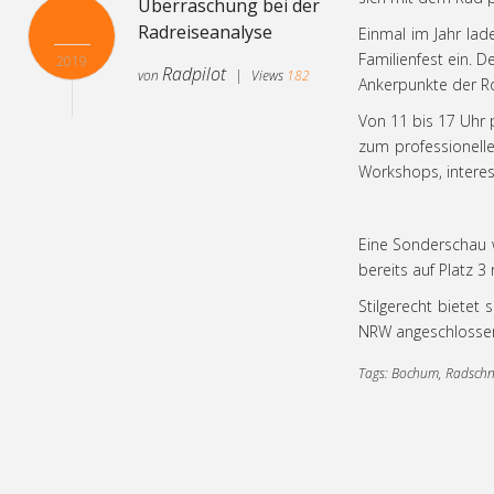
Überraschung bei der
22.04
Radreiseanalyse
Einmal im Jahr la
Familienfest ein. 
2019
Radpilot
von
|
Views
182
Ankerpunkte der Rou
Von 11 bis 17 Uhr 
Von Bonn nach Berlin –
zum professionell
17.12
der Radweg Deutsche
Workshops, interes
Einheit
2018
Radpilot
von
|
Views
420
Eine Sonderschau 
bereits auf Platz 
Radpilot gewinnt
Stilgerecht bietet
16.07
Stadtradeln in Selm
NRW angeschlossen.
2018
Radpilot
von
|
Views
141
Tags:
Bochum,
Radschn
Die beliebtesten
28.04
Radrouten
2018
Radpilot
von
|
Views
139