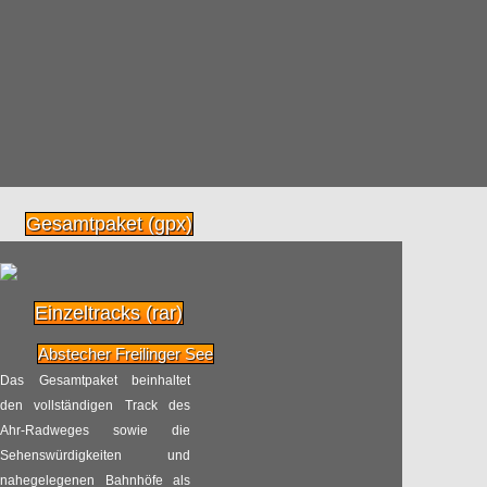
Die 9. NRW-Radtour
21.07
läuft!
2017
Radpilot
von
|
Views
22
Fahrrad-Service-Station
14.07
– eine tolle Idee
2017
Radpilot
von
|
Views
444
Gesamtpaket (gpx)
Grand Départ in
28.06
Düsseldorf: Die Tour de
France kommt!
Einzeltracks (rar)
2017
Radpilot
Abstecher Freilinger See
von
|
Views
48
Das Gesamtpaket beinhaltet
den vollständigen Track des
Die Frage nach der
26.06
Ahr-Radweges sowie die
Immunität
Sehenswürdigkeiten und
2017
Radpilot
nahegelegenen Bahnhöfe als
von
|
Views
41