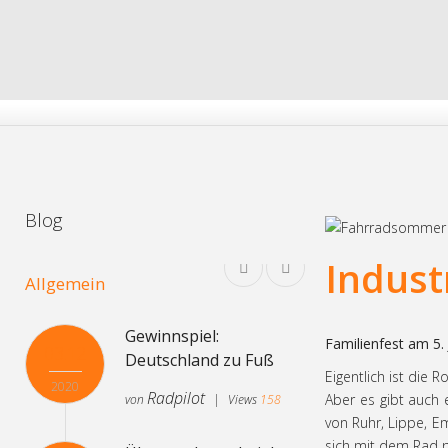
Blog
Indust
Allgemein
Gewinnspiel:
Familienfest am 5.
03.12
Deutschland zu Fuß
Eigentlich ist die
2020
Radpilot
Aber es gibt auch 
von
|
Views
158
von Ruhr, Lippe, E
sich mit dem Rad p