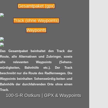
Jens Voigt pulverisiert
18.09
Gesamtpaket (gpx)
den Stundenweltrekord
– Respekt!!
2014
Track (ohne Waypoints)
Radpilot.de
von
|
Views
247
Waypoints
Nach 9 Jahren: Radweg
17.09
Berlin – Usedom
endlich fertig!
2014
Das Gesamtpaket beinhaltet den Track der
Radpilot.de
Route, alle Alternativen und Zubringer, sowie
von
|
Views
243
alle relevanten Waypoints (Sehens-
würdigkeiten, Bahnhöfe etc.). Der Track
Bilder einer
11.09
beschreibt nur die Route des Radfernweges. Die
großartigen Radtour –
Waypoints beinhalten Sehenswürdig-keiten und
Die NOK-Route
2014
Bahnhöfe der durchfahrenden Orte ohne einen
Track.
Radpilot.de
von
|
Views
127
100-S-R Ostkurs | GPX & Waypoints
Jens Voigt peilt den