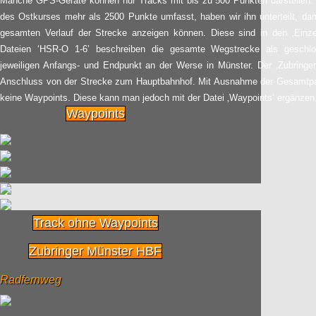
Manche GPS-Geräte können nur Tracks mit bis zu 500 Punkten darstellen. 
des Ostkurses mehr als 2500 Punkte umfasst, haben wir ihn unterteilt, da
Über Berge und durch
03.03
gesamten Verlauf der Strecke anzeigen können. Diese sind in den ‚Einzel
Flusstäler: Der Rhön-
Dateien ‘HSR-O 1-6’ beschreiben die gesamte Wegstrecke als geschl
Radweg in Bildern
2015
jeweiligen Anfangs- und Endpunkt an der Werse in Münster. Der ‚Zubringe
Radpilot.de
Anschluss von der Strecke zum Hauptbahnhof. Mit Ausnahme der Gesamtpak
von
|
Views
34
keine Waypoints. Diese kann man jedoch mit der Datei ‚Waypoints‘ ergänzen
Waypoints
Ergebnisse des ADFC-
23.02
Fahrradklima-Tests
2014 veröffentlicht
2015
Radpilot
von
|
Views
35
Dreikönigstag auf
Track ohne Waypoints
29.01
Mallorca
Zubringer Münster HBF
2015
Radpilot
von
|
Views
71
Radfernweg
Auf den Spuren