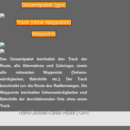
29.07
Gesamtpaket (gpx)
Radpilot.de
von
|
Views
80
2014
Track (ohne Waypoints)
Neue Verkehrspläne in
Waypoints
25.07
Hamburg rund um die
Außenalster
2014
Radpilot.de
von
|
Views
151
Das Gesamtpaket beinhaltet den Track der
Route, alle Alternativen und Zubringer, sowie
Der
alle relevanten Waypoints (Sehens-
23.07
Fahrradmitnahmetarifdj
würdigkeiten, Bahnhöfe etc.). Der Track
ungel in DB-
beschreibt nur die Route des Radfernweges. Die
2014
Nahverkehrszügen
Waypoints beinhalten Sehenswürdigkeiten und
Bahnhöfe der durchfahrenden Orte ohne einen
Radpilot.de
von
|
Views
456
Track.
Nord-Ostsee-Kanal Route | GPX
Impressionen von der
21.07
NRW-Radtour 2014