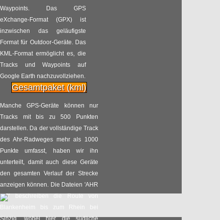
Waypoints. Das GPS
eXchange-Format (GPX) ist
Stadtradeln für Selm
25.06
inzwischen das geläufigste
Radpilot
Format für Outdoor-Geräte. Das
von
|
Views
166
2017
KML-Format ermöglicht es, die
Tracks und Waypoints auf
Google Earth nachzuvollziehen.
ADFC Sternfahrt nach
25.06
Gesamtpaket (kml)
Berlin
2017
Manche GPS-Geräte können nur
Radpilot
von
|
Views
143
Tracks mit bis zu 500 Punkten
darstellen. Da der vollständige Track
Happy Birthday, my
des Ahr-Radweges mehr als 1000
18.06
dear Fahrrad!
Punkte umfasst, haben wir ihn
2017
unterteilt, damit auch diese Geräte
Radpilot
von
|
Views
191
den gesamten Verlauf der Strecke
anzeigen können. Die Dateien 'AHR
Rad-Aktionstag an der
1-3' beschreiben die Route von
16.06
Nahe: Nahe Hit, rad’l
Blankenheim bis zum Rhein bei
mit
2017
Sinzig, wobei hier die südliche