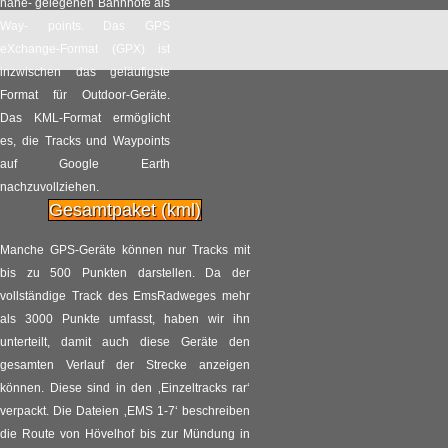
nahe- gelegenen Bahnhöfe als
Touri-Hochburgen sind
Way- points. Das GPS
15.09
keine Gewähr für freie
eXchange-Format (GPX) ist
Betten
2016
inzwischen das geläufigste
Format für Outdoor-Geräte.
Radpilot
von
|
Views
69
Das KML-Format ermöglicht
es, die Tracks und Waypoints
Mit dem Citybike über
auf Google Earth
16.06
die Wiener Donauinsel
nachzuvollziehen.
Gesamtpaket (kml)
2016
Radpilot
von
|
Views
357
Manche GPS-Geräte können nur Tracks mit
bis zu 500 Punkten darstellen. Da der
Reminder: Verlosung
14.06
vollständige Track des EmsRadweges mehr
für Kulturfest
als 3000 Punkte umfasst, haben wir ihn
ExtraSchicht
2016
unterteilt, damit auch diese Geräte den
Radpilot
gesamten Verlauf der Strecke anzeigen
von
|
Views
26
können. Diese sind in den ‚Einzeltracks rar‘
verpackt. Die Dateien ‚EMS 1-7‘ beschreiben
Radsportlegende Rudi
12.06
die Route von Hövelhof bis zur Mündung in
Altig gestorben