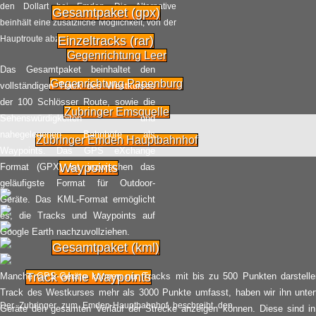
den Dollart bei Emden. Die Alternative
Gesamtpaket (gpx)
2016
Radpilot
beinhält eine zusätzliche Möglichkeit, von der
von
|
Views
336
Hauptroute abzuzweigen.
Einzeltracks (rar)
Gegenrichtung Leer
Verlosung für das
Das Gesamtpaket beinhaltet den
10.06
Kulturfest ExtraSchicht
Gegenrichtung Papenburg
vollständigen Track des Westkurses
2016
der 100 Schlösser Route, sowie die
Radpilot
von
|
Views
26
Zubringer Emsquelle
Sehenswürdigkeiten und
nahegelegenen Bahnhöfe als
Zubringer Emden Hauptbahnhof
Fahrradsommer der
Waypoints. Das GPS eXchange
02.06
Industriekultur
Waypoints
Format (GPX) ist inzwischen das
2016
geläufigste Format für Outdoor-
Radpilot
von
|
Views
101
Geräte. Das KML-Format ermöglicht
es, die Tracks und Waypoints auf
Rundkurs durch die
Google Earth nachzuvollziehen.
01.06
Region Niederrhein: die
Gesamtpaket (kml)
NRW-Radtour 2016
2016
Track ohne Waypoints
Manche GPS-Geräte können nur Tracks mit bis zu 500 Punkten darstellen
Radpilot
von
|
Views
227
Track des Westkurses mehr als 3000 Punkte umfasst, haben wir ihn untert
Der Zubringer zum Emden-Hauptbahnhof beschreibt den
Geräte den gesamten Verlauf der Strecke anzeigen können. Diese sind in 