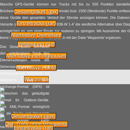
2014
Radpilot.de
von
|
Views
44
Manche GPS-Geräte können nur Tracks mit bis zu 500 Punkten darstelle
Brückenradweges mehr als 1000 (Ostroute) bzw. 1500 (Westroute) Punkte umfasst, 
Gesamtpaket (gpx)
diese Geräte den gesamten Verlauf der Strecke anzeigen können. Die Dateien 
Ein Radheld aus der
Einzeltracks (rar)
06.07
Variante über Vechta, die Dateien ‘BOB-W 1-4′ die westliche Alternative über Di
Vergangenheit: Otto
ermöglichen es, von einer Route zur anderen zu springen. Mit Ausnahme der G
Weckerling
2014
Alternative Diemelsee
keine Waypoints. Diese kann man jedoch mit der Datei 'Waypoints' ergänzen.
Verbindung Süd
Radpilot.de
von
|
Views
317
Das Gesamtpaket beinhaltet
den vollständigen Track des
Alternative Herringhausen
Helmpflicht – Pro und
Diemelradweges sowie die
04.07
Contra, eine Diskussion
Sehenswürdigkeiten und
Alternative Hunte
nahegelegenen Bahnhöfe als
2014
Radpilot.de
Waypoints
von
|
Views
341
Waypoints. Das GPS
eXchange-Format (GPX) ist
inzwischen das geläufigste
Angebot für
03.07
Format für Outdoor-Geräte.
Radtouristen: die
Das KML-Format ermöglicht
Radfahrerkirchen
2014
es, die Tracks und Waypoints
Gesamtpaket (gpx)
Radpilot.de
von
|
Views
189
auf Google Earth
Ost: Track ohne Waypoints
nachzuvollziehen.
Einzeltracks (rar)