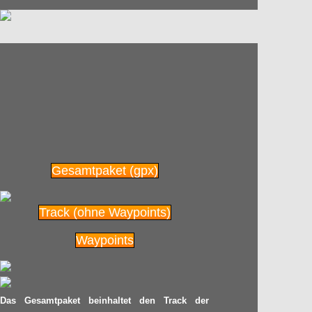
06.09
Stundenweltrekord an
2014
Radpilot.de
von
|
Views
97
Same Roads
28.08
Radpilot.de
von
|
Views
48
2014
Verkehrsregeln – leicht
27.08
gemacht
Gesamtpaket (gpx)
2014
Radpilot.de
von
|
Views
213
Track (ohne Waypoints)
Ein großer
20.08
Waypoints
Radrennfahrer beendet
seine Karriere: Jens
2014
Voigt
Das Gesamtpaket beinhaltet den Track der
Radpilot.de
von
|
Views
675