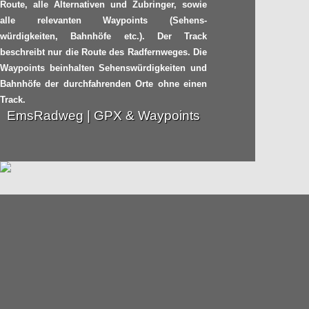
Route, alle Alternativen und Zubringer, sowie
alle relevanten Waypoints (Sehens-
Unerklärliches Unding:
würdigkeiten, Bahnhöfe etc.). Der Track
15.08
Mein Unplattbarer ist
beschreibt nur die Route des Radfernweges. Die
platt!
2014
Waypoints beinhalten Sehenswürdigkeiten und
Bahnhöfe der durchfahrenden Orte ohne einen
Radpilot.de
von
|
Views
25
Track.
EmsRadweg | GPX & Waypoints
Bewegung für eine
07.08
globale Bewegung
2014
Radpilot.de
von
|
Views
54
Von Dresden ins
06.08
Elbsandsteingebirge:
eine Diashow
2014
Radpilot.de
von
|
Views
55
Gegenwind