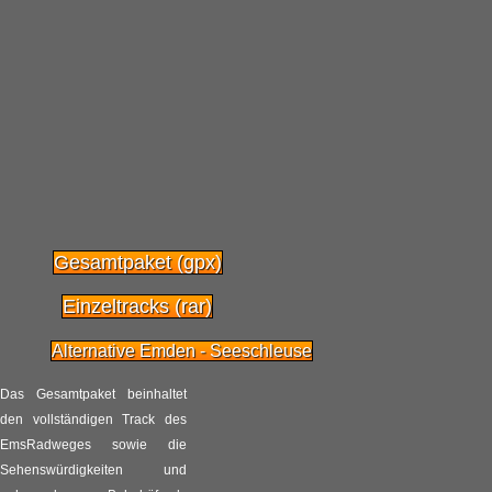
vergessene Fahrräder
2017
Radpilot
von
|
Views
6902
Es weihnachtet viel im
04.12
Fahrradventil
2016
Radpilot
von
|
Views
402
Ausstellung zur
20.11
Geschichte des
Gesamtpaket (gpx)
Fahrrades in Mannheim
2016
Einzeltracks (rar)
Radpilot
von
|
Views
40
Alternative Emden - Seeschleuse
Fazit zur
Das Gesamtpaket beinhaltet
23.10
Radwandersaison 2016
den vollständigen Track des
2016
EmsRadweges sowie die
Radpilot
von
|
Views
50
Sehenswürdigkeiten und