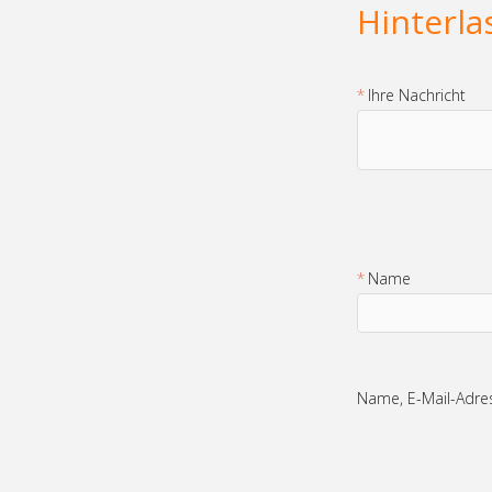
Hinterl
Fußball gegen
30.03
Radfahren
Ihre Nachricht
2018
Radpilot
von
|
Views
137
Planung für neuen
02.02
Radschnellweg
Mittleres Ruhrgebiet
2018
Radpilot
Name
von
|
Views
264
Achtung – Fahrradklau!
29.01
Radpilot
von
|
Views
804
2018
Name, E-Mail-Adre
Änderungen für
07.01
Radfahrer im neuen