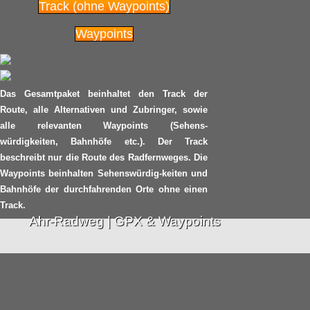
Track (ohne Waypoints)
2017
Radpilot
von
|
Views
23
Waypoints
Radwandern im
22.02
hessischen Lahntal
2017
Das Gesamtpaket beinhaltet den Track der
Radpilot
von
|
Views
91
Route, alle Alternativen und Zubringer, sowie
alle relevanten Waypoints (Sehens-
Politisches Hick-Hack
würdigkeiten, Bahnhöfe etc.). Der Track
18.02
um den RS1 in Essen
beschreibt nur die Route des Radfernweges. Die
2017
Waypoints beinhalten Sehenswürdig-keiten und
Radpilot
von
|
Views
219
Bahnhöfe der durchfahrenden Orte ohne einen
Track.
Im Land der Tödden
Ahr-Radweg | GPX & Waypoints
12.02
Radpilot
von
|
Views
133
2017
Bahn versteigert
14.01