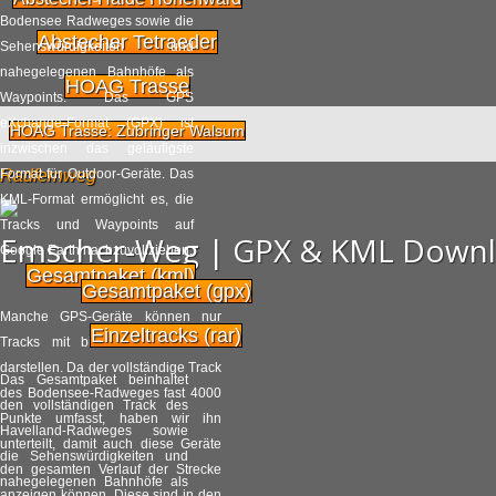
Bodensee Radweges sowie die
Fahrradsternfahrt in
Abstecher Tetraeder
Sehenswürdigkeiten und
14.06
Hamburg: Demo der
nahegelegenen Bahnhöfe als
HOAG Trasse
Radler
2014
Waypoints. Das GPS
eXchange-Format (GPX) ist
Radpilot.de
HOAG Trasse: Zubringer Walsum
von
|
Views
31
inzwischen das geläufigste
Radfernweg
Format für Outdoor-Geräte. Das
Keine Radwegpflicht
KML-Format ermöglicht es, die
03.06
mehr auf Berlins
Tracks und Waypoints auf
Emscher-Weg | GPX & KML Down
Kaiserdamm
2014
Google Earth nachzuvollziehen.
Gesamtpaket (kml)
Radpilot.de
von
|
Views
422
Gesamtpaket (gpx)
Manche GPS-Geräte können nur
Einzeltracks (rar)
Tracks mit bis zu 500 Punkten
Hurra! Beim ICE ist bald
22.05
darstellen. Da der vollständige Track
auch der
Das Gesamtpaket beinhaltet
des Bodensee-Radweges fast 4000
Fahrradtransport
2014
den vollständigen Track des
Punkte umfasst, haben wir ihn
möglich
Havelland-Radweges sowie
unterteilt, damit auch diese Geräte
die Sehenswürdigkeiten und
Radpilot.de
von
|
Views
220
den gesamten Verlauf der Strecke
nahegelegenen Bahnhöfe als
anzeigen können. Diese sind in den