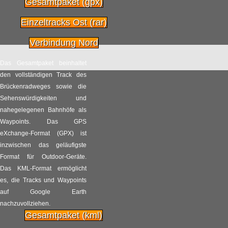
Gesamtpaket (gpx)
Start zur NRW-Radtour
Einzeltracks Ost (rar)
17.07
Radpilot.de
von
|
Views
49
2014
Verbindung Nord
Das Gesamtpaket beinhaltet
Mein Sommermärchen:
den vollständigen Track des
16.07
Der Bodensee – eine
Brückenradweges sowie die
Diashow
2014
Sehenswürdigkeiten und
nahegelegenen Bahnhöfe als
Radpilot.de
von
|
Views
66
Waypoints. Das GPS
eXchange-Format (GPX) ist
Heute sind wir alle
inzwischen das geläufigste
14.07
Deutschland!
Format für Outdoor-Geräte.
Das KML-Format ermöglicht
2014
Radpilot.de
von
|
Views
22
es, die Tracks und Waypoints
auf Google Earth
3-Länder-Radltour
nachzuvollziehen.
09.07
durch den Odenwald
Gesamtpaket (kml)