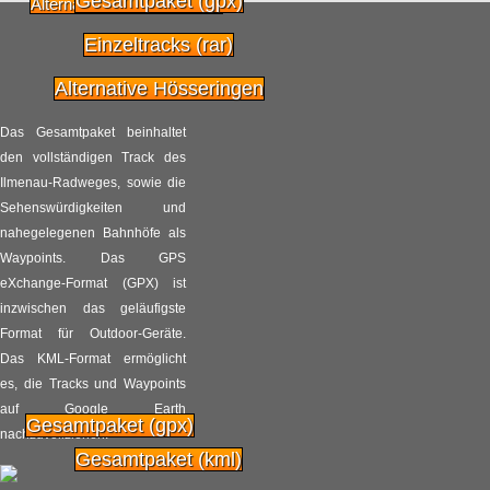
Mit neuen Zielen in ein
Gesamtpaket (gpx)
Alternative Altenrhein West
21.03
neues Leben
Einzeltracks (rar)
2014
Radpilot.de
von
|
Views
62
Alternative Hösseringen
Wartungsstau bei
Das Gesamtpaket beinhaltet
13.03
Touristischen
den vollständigen Track des
Radrouten
Ilmenau-Radweges, sowie die
2014
Sehenswürdigkeiten und
Radpilot.de
von
|
Views
46
nahegelegenen Bahnhöfe als
Waypoints. Das GPS
Gemeinsam geht’s
eXchange-Format (GPX) ist
21.02
besser
inzwischen das geläufigste
Format für Outdoor-Geräte.
2014
Radpilot.de
von
|
Views
56
Das KML-Format ermöglicht
es, die Tracks und Waypoints
Bike-Lyrik
auf Google Earth
Gesamtpaket (gpx)
16.02
nachzuvollziehen.
Radpilot.de
von
|
Views
21
Gesamtpaket (kml)
2014