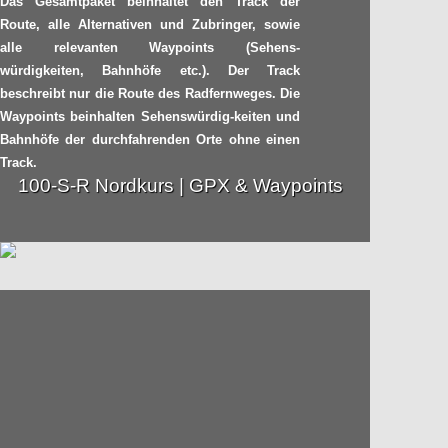
Das Gesamtpaket beinhaltet den Track der
Radpilot.de
von
|
Views
34
2014
Route, alle Alternativen und Zubringer, sowie
alle relevanten Waypoints (Sehens-
würdigkeiten, Bahnhöfe etc.). Der Track
Schon wieder neuer
beschreibt nur die Route des Radfernweges. Die
01.11
Stundenweltrekord!
Waypoints beinhalten Sehenswürdig-keiten und
2014
Bahnhöfe der durchfahrenden Orte ohne einen
Radpilot.de
von
|
Views
21
Track.
100-S-R Nordkurs | GPX & Waypoints
Der EmsRadweg feiert
26.09
10jährigen Geburtstag
2014
Radpilot.de
von
|
Views
81
Neuer
21.09
Weltrekordversuch in
Magdeburg
2014
Radpilot.de
von
|
Views
28