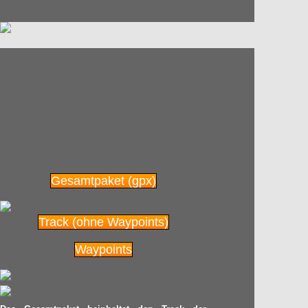
Pedelecs und E-Bikes:
13.11
Tipps für das Abstellen
im Winter
2014
Radpilot.de
von
|
Views
27
Kurparks
13.11
Radpilot.de
von
|
Views
35
2014
Gesamtpaket (gpx)
Wie ist das Fahrrad-
10.11
Track (ohne Waypoints)
Klima in Deiner Stadt?
2014
Waypoints
Radpilot.de
von
|
Views
62
Emscherradweg
04.11