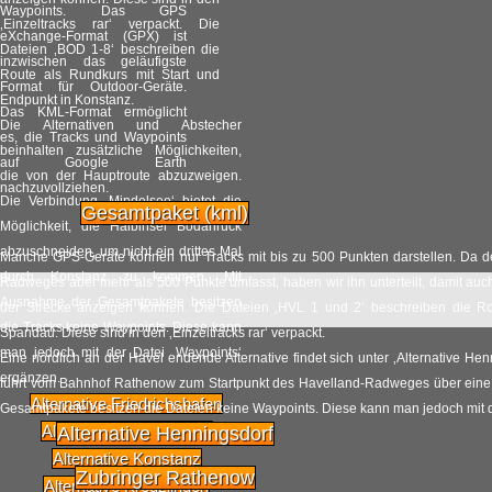
Waypoints. Das GPS
‚Einzeltracks rar‘ verpackt. Die
Weltrekordversuch
eXchange-Format (GPX) ist
20.05
Dateien ‚BOD 1-8‘ beschreiben die
gescheitert
inzwischen das geläufigste
Route als Rundkurs mit Start und
Format für Outdoor-Geräte.
2014
Radpilot.de
Endpunkt in Konstanz.
von
|
Views
35
Das KML-Format ermöglicht
Die Alternativen und Abstecher
es, die Tracks und Waypoints
beinhalten zusätzliche Möglichkeiten,
Sattelfest auf dem
auf Google Earth
28.04
die von der Hauptroute abzuzweigen.
Drahtesel
nachzuvollziehen.
Die Verbindung ‚Mindelsee‘ bietet die
Gesamtpaket (kml)
2014
Radpilot.de
Möglichkeit, die Halbinsel Bodanrück
von
|
Views
41
abzuschneiden, um nicht ein drittes Mal
Manche GPS-Geräte können nur Tracks mit bis zu 500 Punkten darstellen. Da de
durch Konstanz zu kommen. Mit
Radweges aber mehr als 500 Punkte umfasst, haben wir ihn unterteilt, damit au
4 Tage Massenradeln
Ausnahme der Gesamtpakete besitzen
26.04
der Strecke anzeigen können. Die Dateien ‚HVL 1 und 2‘ beschreiben die Ro
durch NRW
die Tracks keine Waypoints. Diese kann
Spandau. Diese sind in den ‚Einzeltracks rar‘ verpackt.
2014
man jedoch mit der Datei ‚Waypoints‘
Radpilot.de
Eine nördlich an der Havel endende Alternative findet sich unter ‚Alternative He
von
|
Views
56
ergänzen.
führt vom Bahnhof Rathenow zum Startpunkt des Havelland-Radweges über eine 
Alternative Friedrichshafen
Gesamtpakete besitzen die Dateien keine Waypoints. Diese kann man jedoch mit d
Achtung!
Alternative Immenstaad
Alternative Henningsdorf
23.04
Konfliktpotenzial
Alternative Konstanz
Fahrradstraße!
2014
Zubringer Rathenow
Alternative Kreuzlingen