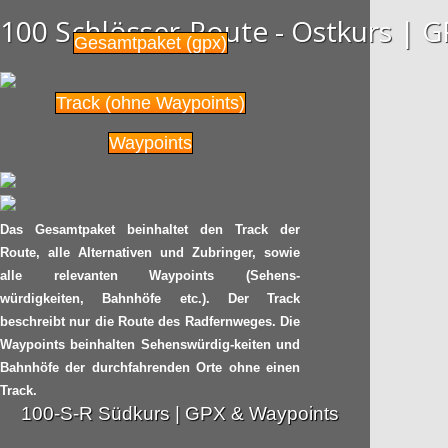
30.12
Theodor Fontanes: Der
100 Schlösser-Route - Ostkurs |
Havelland-Radweg
2014
Gesamtpaket (gpx)
Radpilot
von
|
Views
95
Track (ohne Waypoints)
Dezemberradeln am
30.12
Waypoints
Kanal
2014
Radpilot
von
|
Views
45
Das Gesamtpaket beinhaltet den Track der
Clevere Alternative für
Route, alle Alternativen und Zubringer, sowie
19.12
den Radfahrer-Helm
alle relevanten Waypoints (Sehens-
2014
würdigkeiten, Bahnhöfe etc.). Der Track
Radpilot
von
|
Views
217
beschreibt nur die Route des Radfernweges. Die
Waypoints beinhalten Sehenswürdig-keiten und
Konflikt unter Radlern:
Bahnhöfe der durchfahrenden Orte ohne einen
13.11
Waldschlösschen-
Track.
brücke in Dresden
2014
100-S-R Südkurs | GPX & Waypoints
Radpilot.de
von
|
Views
164