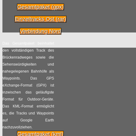
25.07
Hamburg rund um die
Gesamtpaket (gpx)
Außenalster
2014
Einzeltracks Ost (rar)
Radpilot.de
von
|
Views
151
Verbindung Nord
Der
23.07
Das Gesamtpaket beinhaltet
Fahrradmitnahmetarifdjungel
den vollständigen Track des
in DB-
2014
Brückenradweges sowie die
Nahverkehrszügen
Sehenswürdigkeiten und
Radpilot.de
nahegelegenen Bahnhöfe als
von
|
Views
456
Waypoints. Das GPS
eXchange-Format (GPX) ist
Impressionen von der
21.07
inzwischen das geläufigste
NRW-Radtour 2014
Format für Outdoor-Geräte.
2014
Radpilot.de
Das KML-Format ermöglicht
von
|
Views
53
es, die Tracks und Waypoints
auf Google Earth
NRW-Radtour: Die
nachzuvollziehen.
20.07
Hitzeschlacht am
Gesamtpaket (kml)