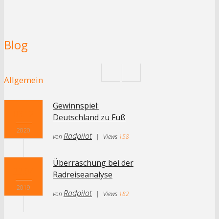
Blog
Allgemein
Gewinnspiel:
03.12
Deutschland zu Fuß
2020
Radpilot
von
|
Views
158
Überraschung bei der
22.04
Radreiseanalyse
2019
Radpilot
von
|
Views
182