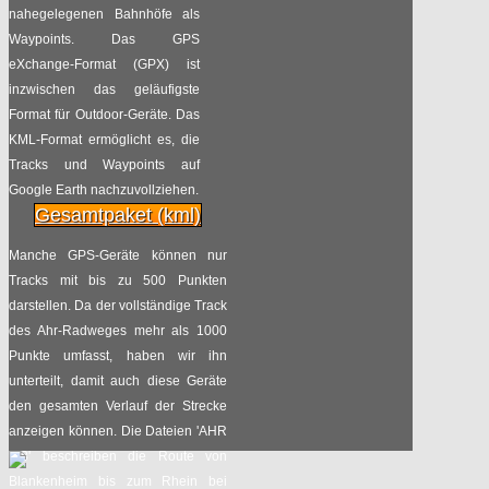
20.08
nahegelegenen Bahnhöfe als
Radpilot
von
|
Views
234
Waypoints. Das GPS
2017
eXchange-Format (GPX) ist
inzwischen das geläufigste
Chinesische Bikes für
Format für Outdoor-Geräte. Das
13.08
Schweizer Franken
KML-Format ermöglicht es, die
2017
Tracks und Waypoints auf
Radpilot
von
|
Views
68
Google Earth nachzuvollziehen.
Gesamtpaket (kml)
TV-Tipp: Mit dem
06.08
Manche GPS-Geräte können nur
Fahrrad ans Meer
Tracks mit bis zu 500 Punkten
2017
Radpilot
von
|
Views
177
darstellen. Da der vollständige Track
des Ahr-Radweges mehr als 1000
Punkte umfasst, haben wir ihn
Die 9. NRW-Radtour
21.07
unterteilt, damit auch diese Geräte
läuft!
den gesamten Verlauf der Strecke
2017
Radpilot
anzeigen können. Die Dateien 'AHR
von
|
Views
22
1-3' beschreiben die Route von
Blankenheim bis zum Rhein bei