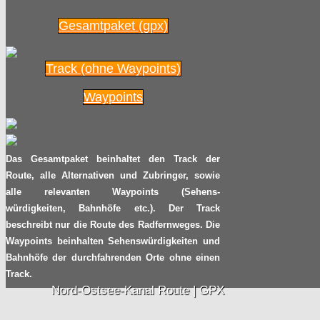
Radpilot.de
von
|
Views
48
2014
Gesamtpaket (gpx)
Verkehrsregeln – leicht
Track (ohne Waypoints)
27.08
gemacht
Waypoints
2014
Radpilot.de
von
|
Views
213
Ein großer
20.08
Das Gesamtpaket beinhaltet den Track der
Radrennfahrer beendet
Route, alle Alternativen und Zubringer, sowie
seine Karriere: Jens
2014
alle relevanten Waypoints (Sehens-
Voigt
würdigkeiten, Bahnhöfe etc.). Der Track
Radpilot.de
beschreibt nur die Route des Radfernweges. Die
von
|
Views
675
Waypoints beinhalten Sehenswürdigkeiten und
Bahnhöfe der durchfahrenden Orte ohne einen
Unerklärliches Unding:
Track.
15.08
Mein Unplattbarer ist
Nord-Ostsee-Kanal Route | GPX
platt!
2014