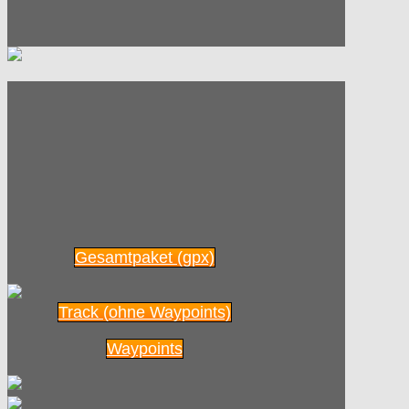
Ergebnisse des ADFC-
23.02
Fahrradklima-Tests
2014 veröffentlicht
2015
Radpilot
von
|
Views
35
Dreikönigstag auf
29.01
Mallorca
2015
Radpilot
von
|
Views
71
Gesamtpaket (gpx)
Auf den Spuren
30.12
Theodor Fontanes: Der
Track (ohne Waypoints)
Havelland-Radweg
2014
Waypoints
Radpilot
von
|
Views
95