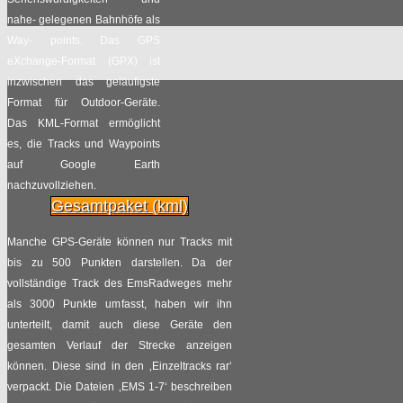
2017
Radpilot
nahe- gelegenen Bahnhöfe als
von
|
Views
91
Way- points. Das GPS
eXchange-Format (GPX) ist
Politisches Hick-Hack
inzwischen das geläufigste
18.02
um den RS1 in Essen
Format für Outdoor-Geräte.
2017
Das KML-Format ermöglicht
Radpilot
von
|
Views
219
es, die Tracks und Waypoints
auf Google Earth
Im Land der Tödden
nachzuvollziehen.
12.02
Gesamtpaket (kml)
Radpilot
von
|
Views
133
2017
Manche GPS-Geräte können nur Tracks mit
bis zu 500 Punkten darstellen. Da der
Bahn versteigert
vollständige Track des EmsRadweges mehr
14.01
vergessene Fahrräder
als 3000 Punkte umfasst, haben wir ihn
2017
unterteilt, damit auch diese Geräte den
Radpilot
von
|
Views
6902
gesamten Verlauf der Strecke anzeigen
können. Diese sind in den ‚Einzeltracks rar‘
Es weihnachtet viel im
verpackt. Die Dateien ‚EMS 1-7‘ beschreiben
04.12
Fahrradventil