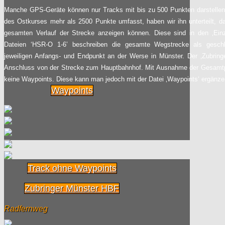
Manche GPS-Geräte können nur Tracks mit bis zu 500 Punkten darstellen.
Zick-Zack-Panorama-
des Ostkurses mehr als 2500 Punkte umfasst, haben wir ihn unterteilt, d
27.08
Weg im Kopenhagener
gesamten Verlauf der Strecke anzeigen können. Diese sind in den ‚Einze
Hafen eröffnet
2015
Dateien ‘HSR-O 1-6’ beschreiben die gesamte Wegstrecke als gesch
jeweiligen Anfangs- und Endpunkt an der Werse in Münster. Der ‚Zubring
Radpilot
von
|
Views
143
Anschluss von der Strecke zum Hauptbahnhof. Mit Ausnahme der Gesamtp
keine Waypoints. Diese kann man jedoch mit der Datei ‚Waypoints‘ ergänze
Eine Vision wird
Waypoints
02.08
Wirklichkeit:
2015
Radpilot
von
|
Views
132
Zahlen und Fakten zum
31.07
oben-ohne-Fahren
Track ohne Waypoints
2015
Radpilot
von
|
Views
35
Zubringer Münster HBF
Auch große Radler
Radfernweg
02.06
können über