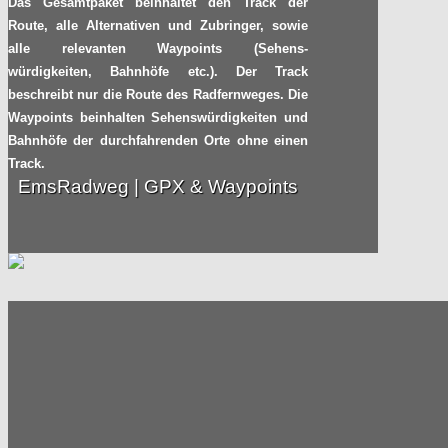
Das Gesamtpaket beinhaltet den Track der
Route, alle Alternativen und Zubringer, sowie
Nach 9 Jahren: Radweg
17.09
alle relevanten Waypoints (Sehens-
Berlin – Usedom
würdigkeiten, Bahnhöfe etc.). Der Track
endlich fertig!
2014
beschreibt nur die Route des Radfernweges. Die
Radpilot.de
von
|
Views
243
Waypoints beinhalten Sehenswürdigkeiten und
Bahnhöfe der durchfahrenden Orte ohne einen
Track.
Bilder einer
11.09
EmsRadweg | GPX & Waypoints
großartigen Radtour –
Die NOK-Route
2014
Radpilot.de
von
|
Views
127
Jens Voigt peilt den
06.09
Stundenweltrekord an
2014
Radpilot.de
von
|
Views
97
Same Roads
28.08