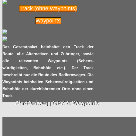
2017
Track (ohne Waypoints)
Radpilot
von
|
Views
350
Waypoints
TV Tipp: Auf dem Saale-
27.05
Radweg zwischen
Nienburg und Barby
2017
Das Gesamtpaket beinhaltet den Track der
Radpilot
von
|
Views
93
Route, alle Alternativen und Zubringer, sowie
alle relevanten Waypoints (Sehens-
Zebrastreifen: Müssen
würdigkeiten, Bahnhöfe etc.). Der Track
19.05
Radfahrer absteigen?
beschreibt nur die Route des Radfernweges. Die
Waypoints beinhalten Sehenswürdig-keiten und
2017
Radpilot
von
|
Views
1397
Bahnhöfe der durchfahrenden Orte ohne einen
Track.
Ahr-Radweg | GPX & Waypoints
Navigation auf der
11.05
NiederRheinroute mit
GPS
2017
Radpilot
von
|
Views
686