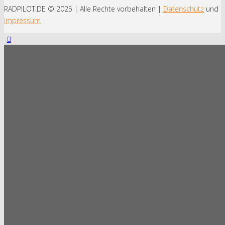
Von Bonn nach Berlin –
17.12
RADPILOT.DE © 2025 | Alle Rechte vorbehalten |
Datenschutz
und
der Radweg Deutsche
Impressum
Einheit
2018
Radpilot
von
|
Views
420
Radpilot gewinnt
16.07
Stadtradeln in Selm
2018
Radpilot
von
|
Views
141
Die beliebtesten
28.04
Radrouten
2018
Radpilot
von
|
Views
139
Fußball gegen
30.03
Radfahren
2018
Radpilot
von
|
Views
137