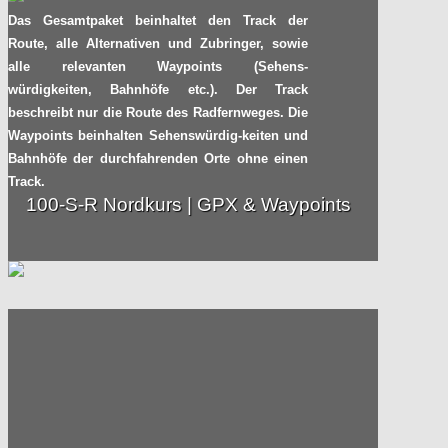
Dezemberradeln am
30.12
Das Gesamtpaket beinhaltet den Track der
Kanal
Route, alle Alternativen und Zubringer, sowie
2014
Radpilot
alle relevanten Waypoints (Sehens-
von
|
Views
45
würdigkeiten, Bahnhöfe etc.). Der Track
beschreibt nur die Route des Radfernweges. Die
Clevere Alternative für
19.12
Waypoints beinhalten Sehenswürdig-keiten und
den Radfahrer-Helm
Bahnhöfe der durchfahrenden Orte ohne einen
2014
Radpilot
Track.
von
|
Views
217
100-S-R Nordkurs | GPX & Waypoints
Konflikt unter Radlern:
13.11
Waldschlösschen-
brücke in Dresden
2014
Radpilot.de
von
|
Views
164
Pedelecs und E-Bikes:
13.11
Tipps für das Abstellen
im Winter
2014