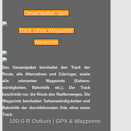
Radpilot.de
von
|
Views
27
Gesamtpaket (gpx)
Kurparks
13.11
Track (ohne Waypoints)
Radpilot.de
von
|
Views
35
2014
Waypoints
Wie ist das Fahrrad-
10.11
Klima in Deiner Stadt?
Das Gesamtpaket beinhaltet den Track der
2014
Radpilot.de
von
|
Views
62
Route, alle Alternativen und Zubringer, sowie
alle relevanten Waypoints (Sehens-
Emscherradweg
würdigkeiten, Bahnhöfe etc.). Der Track
04.11
beschreibt nur die Route des Radfernweges. Die
Radpilot.de
von
|
Views
34
Waypoints beinhalten Sehenswürdig-keiten und
2014
Bahnhöfe der durchfahrenden Orte ohne einen
Track.
Schon wieder neuer
100-S-R Ostkurs | GPX & Waypoints
01.11
Stundenweltrekord!