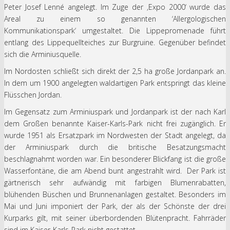
Peter Josef Lenné angelegt. Im Zuge der ‚Expo 2000‘ wurde das
Areal zu einem so genannten ‘Allergologischen
Kommunikationspark‘ umgestaltet. Die Lippepromenade führt
entlang des Lippequellteiches zur Burgruine. Gegenüber befindet
sich die Arminiusquelle.
Im Nordosten schließt sich direkt der 2,5 ha große Jordanpark an.
In dem um 1900 angelegten waldartigen Park entspringt das kleine
Flüsschen Jordan.
Im Gegensatz zum Arminiuspark und Jordanpark ist der nach Karl
dem Großen benannte Kaiser-Karls-Park nicht frei zugänglich. Er
wurde 1951 als Ersatzpark im Nordwesten der Stadt angelegt, da
der Arminiuspark durch die britische Besatzungsmacht
beschlagnahmt worden war. Ein besonderer Blickfang ist die große
Wasserfontäne, die am Abend bunt angestrahlt wird. Der Park ist
gärtnerisch sehr aufwändig mit farbigen Blumenrabatten,
blühenden Büschen und Brunnenanlagen gestaltet. Besonders im
Mai und Juni imponiert der Park, der als der Schönste der drei
Kurparks gilt, mit seiner überbordenden Blütenpracht. Fahrräder
sind im Kaiser-Karls-Park nicht gestattet.