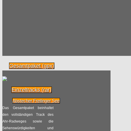
Planung für neuen
02.02
Radschnellweg
Mittleres Ruhrgebiet
2018
Radpilot
von
|
Views
264
Achtung – Fahrradklau!
29.01
Radpilot
Gesamtpaket (gpx)
von
|
Views
804
2018
Änderungen für
Einzeltracks (rar)
07.01
Radfahrer im neuen
Jahr
Abstecher Freilinger See
2018
Das Gesamtpaket beinhaltet
Radpilot
von
|
Views
57
den vollständigen Track des
Ahr-Radweges sowie die
Weltreise mit dem Rad
Sehenswürdigkeiten und