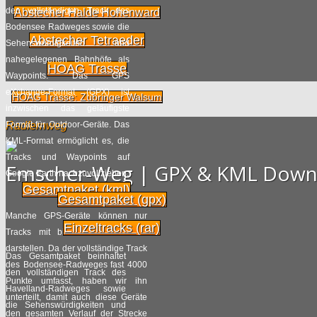
den vollständigen Track des
Abstecher Halde Hohenward
Eindrücke vom
Bodensee Radweges sowie die
30.06
Abstecher Tetraeder
Rennsteig: Eine
Sehenswürdigkeiten und
nahegelegenen Bahnhöfe als
Diashow
2014
HOAG Trasse
Waypoints. Das GPS
Radpilot.de
von
|
Views
22
eXchange-Format (GPX) ist
HOAG Trasse: Zubringer Walsum
inzwischen das geläufigste
Radfernweg
Format für Outdoor-Geräte. Das
Achtung! Wildschweine
27.06
KML-Format ermöglicht es, die
kreuzen!
Tracks und Waypoints auf
2014
Emscher-Weg | GPX & KML Down
Radpilot.de
von
|
Views
776
Google Earth nachzuvollziehen.
Gesamtpaket (kml)
Gesamtpaket (gpx)
Hintergrundinformationen
Manche GPS-Geräte können nur
24.06
zu ‚“Bett & Bike“
Einzeltracks (rar)
Tracks mit bis zu 500 Punkten
2014
darstellen. Da der vollständige Track
Radpilot.de
von
|
Views
40
Das Gesamtpaket beinhaltet
des Bodensee-Radweges fast 4000
den vollständigen Track des
Punkte umfasst, haben wir ihn
Havelland-Radweges sowie
Elbe bei Stiepelse
unterteilt, damit auch diese Geräte
21.06
die Sehenswürdigkeiten und
den gesamten Verlauf der Strecke