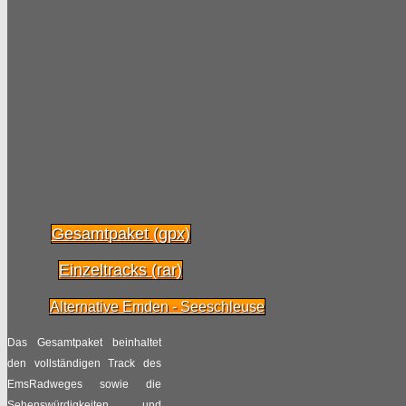
Top 10 der beliebtesten
05.04
Radfernwege in
Deutschland
2017
Radpilot
von
|
Views
176
Freie Fahrt für
03.04
Fahrradautobahnen
2017
Radpilot
von
|
Views
87
Gesamtpaket (gpx)
Ausbau des Limes-
Einzeltracks (rar)
29.03
Radweges
Alternative Emden - Seeschleuse
2017
Radpilot
von
|
Views
23
Das Gesamtpaket beinhaltet
den vollständigen Track des
Radwandern im
22.02
EmsRadweges sowie die
hessischen Lahntal
Sehenswürdigkeiten und