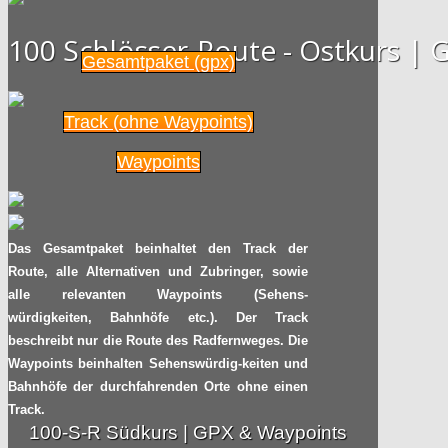
Kleinigkeiten fallen
2015
100 Schlösser-Route - Ostkurs 
Radpilot
von
|
Views
38
Gesamtpaket (gpx)
TV-TIPP: Der gesamte
09.03
Track (ohne Waypoints)
Nordseeküstenradweg
auf arte
2015
Waypoints
Radpilot.de
von
|
Views
77
Neue Top 10 der
Das Gesamtpaket beinhaltet den Track der
08.03
Radfernwege
Route, alle Alternativen und Zubringer, sowie
2015
alle relevanten Waypoints (Sehens-
Radpilot.de
von
|
Views
106
würdigkeiten, Bahnhöfe etc.). Der Track
beschreibt nur die Route des Radfernweges. Die
Über Berge und durch
Waypoints beinhalten Sehenswürdig-keiten und
03.03
Flusstäler: Der Rhön-
Bahnhöfe der durchfahrenden Orte ohne einen
Radweg in Bildern
Track.
2015
100-S-R Südkurs | GPX & Waypoints
Radpilot.de
von
|
Views
34