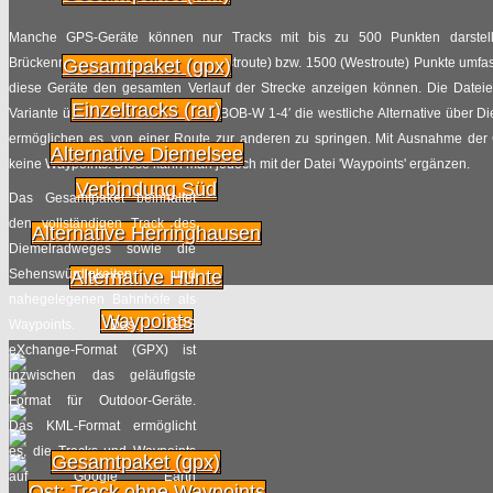
Haarstrang
2014
Manche GPS-Geräte können nur Tracks mit bis zu 500 Punkten darstell
Radpilot.de
von
|
Views
53
Brückenradweges mehr als 1000 (Ostroute) bzw. 1500 (Westroute) Punkte umfasst
Gesamtpaket (gpx)
diese Geräte den gesamten Verlauf der Strecke anzeigen können. Die Dateien
Einzeltracks (rar)
NRW-Radtour: 1.000
Variante über Vechta, die Dateien ‘BOB-W 1-4′ die westliche Alternative über 
19.07
verrückte Radler rocken
ermöglichen es, von einer Route zur anderen zu springen. Mit Ausnahme der
Alternative Diemelsee
das Lennetal
keine Waypoints. Diese kann man jedoch mit der Datei 'Waypoints' ergänzen.
2014
Verbindung Süd
Das Gesamtpaket beinhaltet
Radpilot.de
von
|
Views
92
den vollständigen Track des
Alternative Herringhausen
Diemelradweges sowie die
NRW Radtour: Der Start
Sehenswürdigkeiten und
Alternative Hunte
18.07
in Plettenberg
nahegelegenen Bahnhöfe als
Waypoints
2014
Waypoints. Das GPS
Radpilot.de
von
|
Views
35
eXchange-Format (GPX) ist
inzwischen das geläufigste
Start zur NRW-Radtour
Format für Outdoor-Geräte.
17.07
Das KML-Format ermöglicht
Radpilot.de
von
|
Views
49
2014
es, die Tracks und Waypoints
Gesamtpaket (gpx)
auf Google Earth
Ost: Track ohne Waypoints