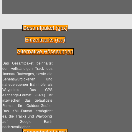
Gesamtpaket (gpx)
Einzeltracks (rar)
Alternative Hösseringen
Das Gesamtpaket beinhaltet
den vollständigen Track des
Ilmenau-Radweges, sowie die
Sehenswürdigkeiten und
nahegelegenen Bahnhöfe als
Waypoints. Das GPS
eXchange-Format (GPX) ist
inzwischen das geläufigste
Format für Outdoor-Geräte.
Das KML-Format ermöglicht
es, die Tracks und Waypoints
auf Google Earth
nachzuvollziehen.