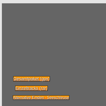
Gesamtpaket (gpx)
Einzeltracks (rar)
Alternative Emden - Seeschleuse