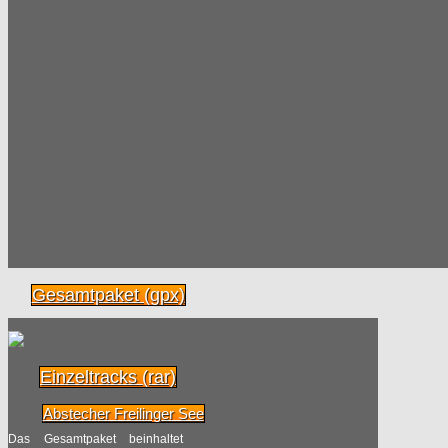
Gesamtpaket (gpx)
Einzeltracks (rar)
Abstecher Freilinger See
Das Gesamtpaket beinhaltet