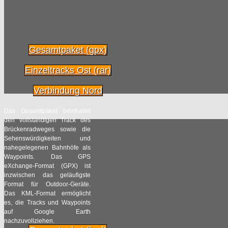
Gesamtpaket (gpx)
Einzeltracks Ost (rar)
Verbindung Nord
Das Gesamtpaket beinhaltet
den vollständigen Track des
Brückenradweges sowie die
Sehenswürdigkeiten und
nahegelegenen Bahnhöfe als
Waypoints. Das GPS
eXchange-Format (GPX) ist
inzwischen das geläufigste
Format für Outdoor-Geräte.
Das KML-Format ermöglicht
es, die Tracks und Waypoints
auf Google Earth
nachzuvollziehen.