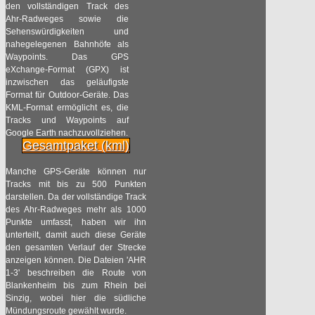
den vollständigen Track des
Ahr-Radweges sowie die
Sehenswürdigkeiten und
nahegelegenen Bahnhöfe als
Waypoints. Das GPS
eXchange-Format (GPX) ist
inzwischen das geläufigste
Format für Outdoor-Geräte. Das
KML-Format ermöglicht es, die
Tracks und Waypoints auf
Google Earth nachzuvollziehen.
Gesamtpaket (kml)
Manche GPS-Geräte können nur
Tracks mit bis zu 500 Punkten
darstellen. Da der vollständige Track
des Ahr-Radweges mehr als 1000
Punkte umfasst, haben wir ihn
unterteilt, damit auch diese Geräte
den gesamten Verlauf der Strecke
anzeigen können. Die Dateien 'AHR
1-3' beschreiben die Route von
Blankenheim bis zum Rhein bei
Sinzig, wobei hier die südliche
Mündungsroute gewählt wurde.