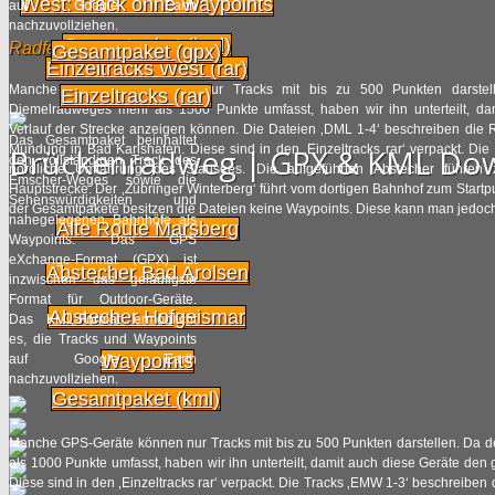
West: Track ohne Waypoints
auf Google Earth
nachzuvollziehen.
Gesamtpaket (kml)
Radfernweg
Gesamtpaket (gpx)
Einzeltracks West (rar)
Manche GPS-Geräte können nur Tracks mit bis zu 500 Punkten darstell
Einzeltracks (rar)
Diemelradweges mehr als 1500 Punkte umfasst, haben wir ihn unterteilt, d
Verlauf der Strecke anzeigen können. Die Dateien ‚DML 1-4‘ beschreiben die R
Das Gesamtpaket beinhaltet
Brückenradweg | GPX & KML Do
Mündung in Bad Karlshafen. Diese sind in den ‚Einzeltracks rar‘ verpackt. Die 
den vollständigen Track des
nördliche Umfahrung des Stausees. Die aufgeführten Abstecher führen z
Emscher-Weges sowie die
Hauptstrecke. Der ‚Zubringer Winterberg‘ führt vom dortigen Bahnhof zum Star
Sehenswürdigkeiten und
der Gesamtpakete besitzen die Dateien keine Waypoints. Diese kann man jedoch 
nahegelegenen Bahnhöfe als
Alte Route Marsberg
Waypoints. Das GPS
eXchange-Format (GPX) ist
Abstecher Bad Arolsen
inzwischen das geläufigste
Format für Outdoor-Geräte.
Abstecher Hofgeismar
Das KML-Format ermöglicht
es, die Tracks und Waypoints
Waypoints
auf Google Earth
nachzuvollziehen.
Gesamtpaket (kml)
Manche GPS-Geräte können nur Tracks mit bis zu 500 Punkten darstellen. Da 
als 1000 Punkte umfasst, haben wir ihn unterteilt, damit auch diese Geräte de
Diese sind in den ‚Einzeltracks rar‘ verpackt. Die Tracks ‚EMW 1-3‘ beschreiben