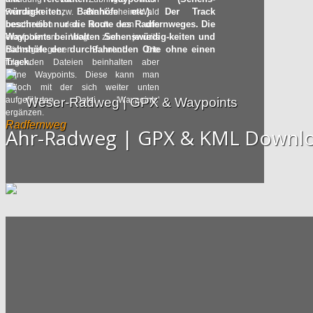
würdigkeiten, Bahnhöfe etc.). Der Track
Remagen bzw. Blankenheim-Wald
beschreibt nur die Route des Radfernweges. Die
beschreiben den auch von uns
Waypoints beinhalten Sehenswürdig-keiten und
empfohlenen Weg zum jeweils
Bahnhöfe der durchfahrenden Orte ohne einen
nächstgelegenen Bahnhof. Die
Track.
folgenden Dateien beinhalten aber
keine Waypoints. Diese kann man
jedoch mit der sich weiter unten
aufgeführten Datei 'Waypoints'
Weser-Radweg | GPX & Waypoints
ergänzen.
Radfernweg
Ahr-Radweg | GPX & KML Downl