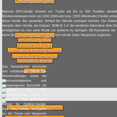
Gesamtpaket (kml)
Manche GPS-Geräte können nur Tracks mit bis zu 500 Punkten darstell
Brückenradweges mehr als 1000 (Ostroute) bzw. 1500 (Westroute) Punkte umfasst
diese Geräte den gesamten Verlauf der Strecke anzeigen können. Die Dateien
Variante über Vechta, die Dateien ‘BOB-W 1-4′ die westliche Alternative über 
ermöglichen es, von einer Route zur anderen zu springen. Mit Ausnahme der
Gesamtpaket (gpx)
keine Waypoints. Diese kann man jedoch mit der Datei 'Waypoints' ergänzen.
Verbindung Süd
Einzeltracks (rar)
Alternative Herringhausen
Alternative Diemelsee
Alternative Hunte
Das Gesamtpaket beinhaltet
Waypoints
den vollständigen Track des
Diemelradweges sowie die
Sehenswürdigkeiten und
nahegelegenen Bahnhöfe als
Waypoints. Das GPS
eXchange-Format (GPX) ist
inzwischen das geläufigste
Format für Outdoor-Geräte.
Ost: Track ohne Waypoints
Das KML-Format ermöglicht
es, die Tracks und Waypoints