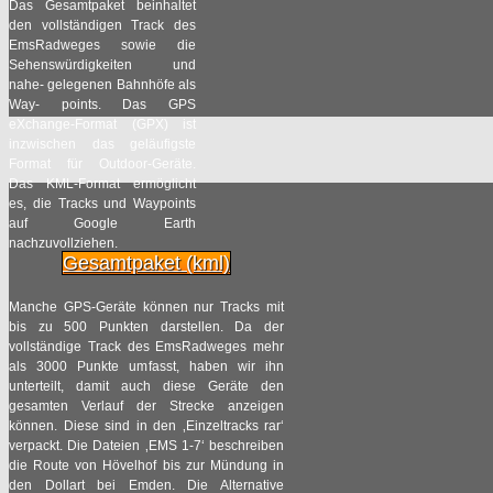
Das Gesamtpaket beinhaltet
den vollständigen Track des
EmsRadweges sowie die
Sehenswürdigkeiten und
nahe- gelegenen Bahnhöfe als
Way- points. Das GPS
eXchange-Format (GPX) ist
inzwischen das geläufigste
Format für Outdoor-Geräte.
Das KML-Format ermöglicht
es, die Tracks und Waypoints
auf Google Earth
nachzuvollziehen.
Gesamtpaket (kml)
Manche GPS-Geräte können nur Tracks mit
bis zu 500 Punkten darstellen. Da der
vollständige Track des EmsRadweges mehr
als 3000 Punkte umfasst, haben wir ihn
unterteilt, damit auch diese Geräte den
gesamten Verlauf der Strecke anzeigen
können. Diese sind in den ‚Einzeltracks rar‘
verpackt. Die Dateien ‚EMS 1-7‘ beschreiben
die Route von Hövelhof bis zur Mündung in
den Dollart bei Emden. Die Alternative