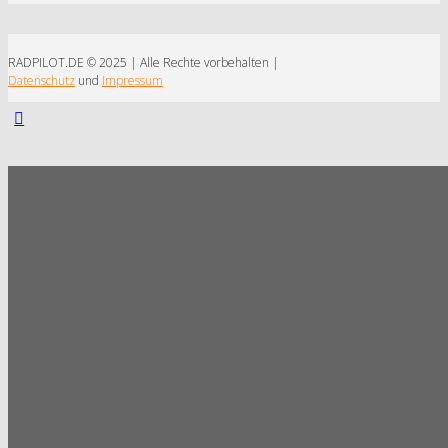
RADPILOT.DE © 2025 | Alle Rechte vorbehalten |
Datenschutz
und
Impressum