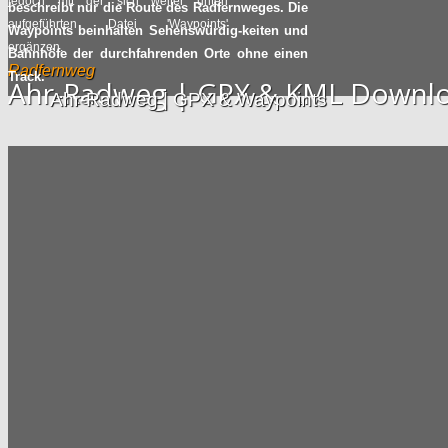
jedoch mit der sich weiter unten
beschreibt nur die Route des Radfernweges. Die
aufgeführten Datei 'Waypoints'
Waypoints beinhalten Sehenswürdig-keiten und
ergänzen.
Bahnhöfe der durchfahrenden Orte ohne einen
Radfernweg
Track.
Ahr-Radweg | GPX & KML Downl
Ahr-Radweg | GPX & Waypoints