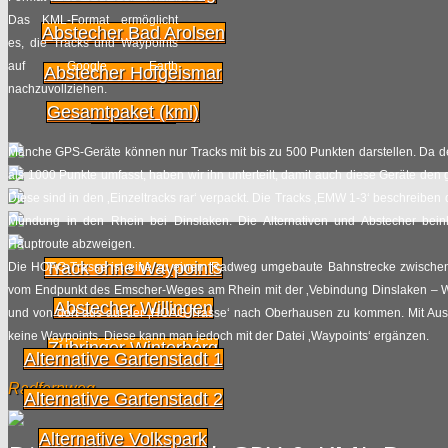
Das KML-Format ermöglicht
Abstecher Bad Arolsen
es, die Tracks und Waypoints
auf Google Earth
Abstecher Hofgeismar
nachzuvollziehen.
Gesamtpaket (kml)
Waypoints
Manche GPS-Geräte können nur Tracks mit bis zu 500 Punkten darstellen. Da 
als 1000 Punkte umfasst, haben wir ihn unterteilt, damit auch diese Geräte de
Diese sind in den ‚Einzeltracks rar‘ verpackt. Die Tracks ‚EMW 1-3‘ beschreiben
Mündung in den Rhein bei Dinslaken. Die Alternativen und Abstecher beinh
Hauptroute abzweigen.
Track ohne Waypoints
Die HOAG-Trasse ist eine zu einem Radweg umgebaute Bahnstrecke zwischen 
vom Endpunkt des Emscher-Weges am Rhein mit der ‚Vebindung Dinslaken – W
Abstecher Willingen
und von dort aus auf der ‚HOAG-Trasse‘ nach Oberhausen zu kommen. Mit Au
keine Waypoints. Diese kann man jedoch mit der Datei ‚Waypoints‘ ergänzen.
Zubringer Winterberg
Alternative Gartenstadt 1
Radfernweg
Alternative Gartenstadt 2
Alternative Volkspark