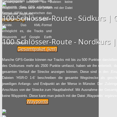
nahegelegenen Bahnhöfe als
Gesamtpakete besitzen die Dateien keine
Waypoints. Das GPS eXchange
Waypoints. Diese kann man jedoch mit der Datei
Format (GPX) ist inzwischen das
‚Waypoints‘ ergänzen.
100 Schlösser-Route - Südkurs 
geläufigste Format für Outdoor-
Radfernweg
Geräte. Das KML-Format
ermöglicht es, die Tracks und
Waypoints auf Google Earth
100 Schlösser-Route - Nordkurs
nachzuvollziehen.
Gesamtpaket (kml)
Manche GPS-Geräte können nur Tracks mit bis zu 500 Punkten darstellen.
des Ostkurses mehr als 2500 Punkte umfasst, haben wir ihn unterteilt, d
gesamten Verlauf der Strecke anzeigen können. Diese sind in den ‚Einze
Dateien ‘HSR-O 1-6’ beschreiben die gesamte Wegstrecke als gesch
jeweiligen Anfangs- und Endpunkt an der Werse in Münster. Der ‚Zubring
Anschluss von der Strecke zum Hauptbahnhof. Mit Ausnahme der Gesamtp
keine Waypoints. Diese kann man jedoch mit der Datei ‚Waypoints‘ ergänze
Waypoints