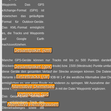
Waypoints. Das GPS
eXchange-Format (GPX) ist
inzwischen das geläufigste
Format für Outdoor-Geräte.
Das KML-Format ermöglicht
es, die Tracks und Waypoints
auf Google Earth
nachzuvollziehen.
Gesamtpaket (kml)
Manche GPS-Geräte können nur Tracks mit bis zu 500 Punkten darstell
Brückenradweges mehr als 1000 (Ostroute) bzw. 1500 (Westroute) Punkte umfasst
Gesamtpaket (gpx)
diese Geräte den gesamten Verlauf der Strecke anzeigen können. Die Dateien
Einzeltracks (rar)
Variante über Vechta, die Dateien ‘BOB-W 1-4′ die westliche Alternative über 
ermöglichen es, von einer Route zur anderen zu springen. Mit Ausnahme der
Alternative Diemelsee
keine Waypoints. Diese kann man jedoch mit der Datei 'Waypoints' ergänzen.
Verbindung Süd
Das Gesamtpaket beinhaltet
den vollständigen Track des
Alternative Herringhausen
Diemelradweges sowie die