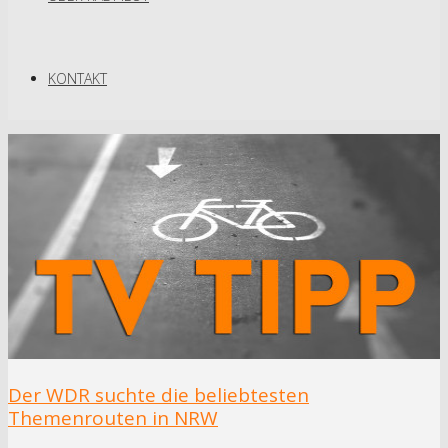
KONTAKT
Der WDR suchte die beliebtesten
Themenrouten in NRW