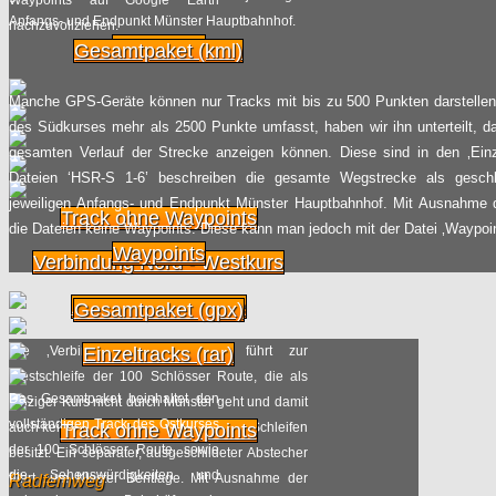
Waypoints auf Google Earth
Anfangs- und Endpunkt Münster Hauptbahnhof.
nachzuvollziehen.
Waypoints
Gesamtpaket (kml)
Manche GPS-Geräte können nur Tracks mit bis zu 500 Punkten darstellen.
des Südkurses mehr als 2500 Punkte umfasst, haben wir ihn unterteilt, d
gesamten Verlauf der Strecke anzeigen können. Diese sind in den ‚Einze
Dateien ‘HSR-S 1-6’ beschreiben die gesamte Wegstrecke als gesch
jeweiligen Anfangs- und Endpunkt Münster Hauptbahnhof. Mit Ausnahme 
Track ohne Waypoints
die Dateien keine Waypoints. Diese kann man jedoch mit der Datei ‚Waypoi
Waypoints
Verbindung Nord - Westkurs
Abstecher Bentlage
Gesamtpaket (gpx)
Die ‚Verbindung Nord-Westkurs‘ führt zur
Einzeltracks (rar)
Westschleife der 100 Schlösser Route, die als
Das Gesamtpaket beinhaltet den
einziger Kurs nicht durch Münster geht und damit
vollständigen Track des Ostkurses
auch keine Verbindung zu den anderen Schleifen
Track ohne Waypoints
der 100 Schlösser Route, sowie
besitzt. Ein separater, ausgeschildeter Abstecher
die Sehenswürdigkeiten und
führt zum Kloster Bentlage. Mit Ausnahme der
Radfernweg