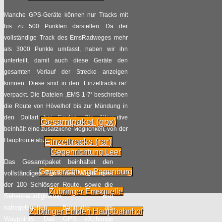
Manche GPS-Geräte können nur Tracks mit
bis zu 500 Punkten darstellen. Da der
vollständige Track des EmsRadweges mehr
als 3000 Punkte umfasst, haben wir ihn
unterteilt, damit auch diese Geräte den
gesamten Verlauf der Strecke anzeigen
können. Diese sind in den ‚Einzeltracks rar‘
verpackt. Die Dateien ‚EMS 1-7‘ beschreiben
die Route von Hövelhof bis zur Mündung in
den Dollart bei Emden. Die Alternative
Gesamtpaket (gpx)
beinhält eine zusätzliche Möglichkeit, von der
Hauptroute abzuzweigen.
Einzeltracks (rar)
Gegenrichtung Leer
Das Gesamtpaket beinhaltet den
Gegenrichtung Papenburg
vollständigen Track des Westkurses
der 100 Schlösser Route, sowie die
Zubringer Emsquelle
Sehenswürdigkeiten und
nahegelegenen Bahnhöfe als
Zubringer Emden Hauptbahnhof
Waypoints. Das GPS eXchange