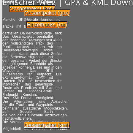
Emscher-Weg | GPX & KML Down
Google Earth nachzuvollziehen.
Gesamtpaket (kml)
Gesamtpaket (gpx)
Manche GPS-Geräte können nur
Einzeltracks (rar)
Tracks mit bis zu 500 Punkten
darstellen. Da der vollständige Track
Das Gesamtpaket beinhaltet
des Bodensee-Radweges fast 4000
den vollständigen Track des
Punkte umfasst, haben wir ihn
Havelland-Radweges sowie
unterteilt, damit auch diese Geräte
die Sehenswürdigkeiten und
den gesamten Verlauf der Strecke
nahegelegenen Bahnhöfe als
anzeigen können. Diese sind in den
Waypoints. Das GPS
‚Einzeltracks rar‘ verpackt. Die
eXchange-Format (GPX) ist
Dateien ‚BOD 1-8‘ beschreiben die
inzwischen das geläufigste
Route als Rundkurs mit Start und
Format für Outdoor-Geräte.
Endpunkt in Konstanz.
Das KML-Format ermöglicht
Die Alternativen und Abstecher
es, die Tracks und Waypoints
beinhalten zusätzliche Möglichkeiten,
auf Google Earth
die von der Hauptroute abzuzweigen.
nachzuvollziehen.
Die Verbindung ‚Mindelsee‘ bietet die
Gesamtpaket (kml)
Möglichkeit, die Halbinsel Bodanrück