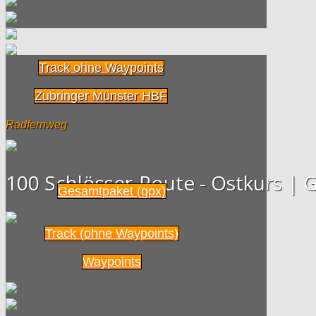
Track ohne Waypoints
Zubringer Münster HBF
Radfernweg
100 Schlösser-Route - Ostkurs 
Gesamtpaket (gpx)
Track (ohne Waypoints)
Waypoints