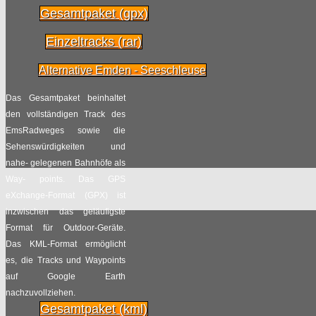
Gesamtpaket (gpx)
Einzeltracks (rar)
Alternative Emden - Seeschleuse
Das Gesamtpaket beinhaltet
den vollständigen Track des
EmsRadweges sowie die
Sehenswürdigkeiten und
nahe- gelegenen Bahnhöfe als
Way- points. Das GPS
eXchange-Format (GPX) ist
inzwischen das geläufigste
Format für Outdoor-Geräte.
Das KML-Format ermöglicht
es, die Tracks und Waypoints
auf Google Earth
nachzuvollziehen.
Gesamtpaket (kml)