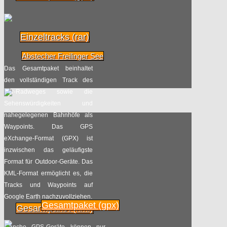
Einzeltracks (rar)
Abstecher Freilinger See
Das Gesamtpaket beinhaltet
den vollständigen Track des
Ahr-Radweges sowie die
Sehenswürdigkeiten und
nahegelegenen Bahnhöfe als
Waypoints. Das GPS
eXchange-Format (GPX) ist
inzwischen das geläufigste
Format für Outdoor-Geräte. Das
KML-Format ermöglicht es, die
Tracks und Waypoints auf
Google Earth nachzuvollziehen.
Gesamtpaket (gpx)
Gesamtpaket (kml)